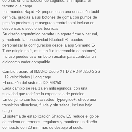
coronas en una fracción de segundo, sin importar el
terreno o la carga.
Los mandos Rapid ES proporcionan una sensación táctil
definida, gracias a sus botones de goma con puntos de
presión precisos que aseguran control total incluso en
descensos o secciones técnicas.
Su diseño ergonómico permite un agarre firme y natural,
y mediante la conectividad Bluetooth®, puedes
personalizar la configuración desde la app Shimano E-
Tube (single shift, multi-shift o intercambio de botones).
Incluso puedes usar un botón auxiliar para controlar un
ciclocomputador compatible.
Cambio trasero SHIMANO Deore XT Di2 RD-M8250-SGS
| 12 velocidades | Long cage
El corazón del sistema Di2 M8250.
Cada cambio se realiza en milisegundos, con una
suavidad que redefine la experiencia de pedaleo.
En conjunto con los cassettes Hyperglide+, ofrece una
transición silenciosa, fluida y sin saltos, incluso bajo
carga.
El sistema de estabilización Shadow ES reduce el golpe
de cadena en terrenos irregulares y mantiene un diseño
compacto con 23 mm más de despeje al suelo.