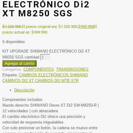
ELECTRÓNICO Di2
XT M8250 SGS
$
1.203.900
El precio original era: $1.203.900.
$
999.990
El
precio actual es: $999.990.
6 disponibles
KIT UPGRADE SHIMANO ELECTRÓNICO Di2 XT
M8250 SGS cantidad
Agregar al carrito
Categorías:
COMPONENTES
,
TRANSMISIONES
Etiqueta:
CAMBIOS ELECTRÓNICOS SHIMANO
CAMBIOS DI2 XT CAMBIOS DI2 MTB XTR
Descripción
Componentes incluidos
Mando derecho SHIMANO Deore XT Di2 SW-M8250-R |
12 velocidades | con abrazadera
El cambio electrónico Di2 ofrece una precisión y
velocidad de respuesta inigualables.
Con solo presionar un botón, la cadena se mueve entre