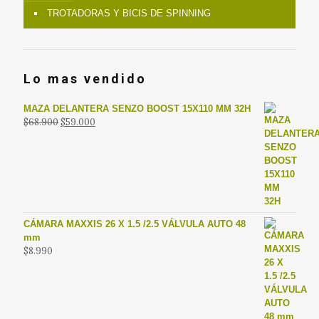
TROTADORAS Y BICIS DE SPINNING
Lo mas vendido
MAZA DELANTERA SENZO BOOST 15X110 MM 32H
El
El
$
68.900
$
59.000
precio
precio
original
actual
era:
es:
$68.900.
$59.000.
CÁMARA MAXXIS 26 X 1.5 /2.5 VÁLVULA AUTO 48
mm
$
8.990