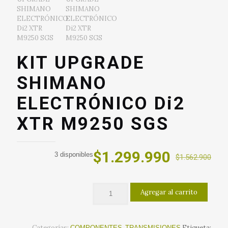
KIT UPGRADE
SHIMANO
ELECTRÓNICO Di2
XTR M9250 SGS
El
El
$
1.299.990
3 disponibles
$
1.562.900
precio
precio
original
actual
Agregar al carrito
era:
es:
$1.562.900.
$1.299.
Categorías:
,
Etiqueta:
COMPONENTES
TRANSMISIONES