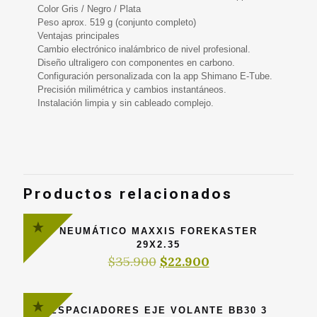
Color Gris / Negro / Plata
Peso aprox. 519 g (conjunto completo)
Ventajas principales
Cambio electrónico inalámbrico de nivel profesional.
Diseño ultraligero con componentes en carbono.
Configuración personalizada con la app Shimano E-Tube.
Precisión milimétrica y cambios instantáneos.
Instalación limpia y sin cableado complejo.
Productos relacionados
NEUMÁTICO MAXXIS FOREKASTER
29X2.35
El
El
$
35.900
$
22.900
precio
precio
original
actual
era:
es:
ESPACIADORES EJE VOLANTE BB30 3
$35.900.
$22.900.