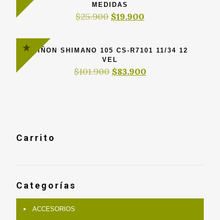
MEDIDAS
El
El
$
25.900
$
19.900
precio
precio
original
actual
era:
es:
PIÑON SHIMANO 105 CS-R7101 11/34 12
$25.900.
$19.900.
VEL
El
El
$
101.900
$
83.900
precio
precio
original
actual
era:
es:
$101.900.
$83.900.
Carrito
Categorías
ACCESORIOS