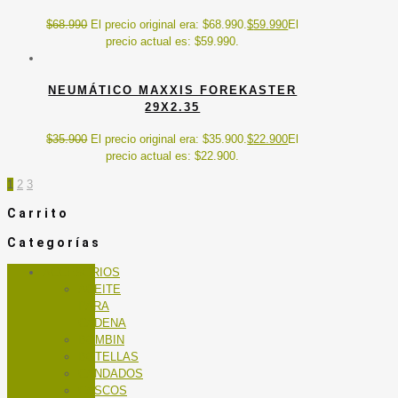
$
68.990
El precio original era: $68.990.
$
59.990
El
precio actual es: $59.990.
NEUMÁTICO MAXXIS FOREKASTER
29X2.35
$
35.900
El precio original era: $35.900.
$
22.900
El
precio actual es: $22.900.
1
2
3
Carrito
Categorías
ACCESORIOS
ACEITE
PARA
CADENA
BOMBIN
BOTELLAS
CANDADOS
CASCOS