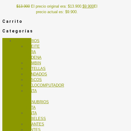
$
13.900
El precio original era: $13.900.
$
9.900
El
precio actual es: $9.900.
Carrito
Categorías
ACCESORIOS
ACEITE
PARA
CADENA
BOMBIN
BOTELLAS
CANDADOS
CASCOS
CICLOCOMPUTADOR
CINTA
DE
MANUBRIOS
RUTA
CINTA
TUBELESS
GUANTES
LENTES