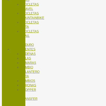
BICICLETAS
GRAVEL
BICICLETAS
MOUNTAINBIKE
BICICLETAS
RUTA
BICICLETAS
TRAIL
/
ENDURO
COMPONENTES
CADENAS
CALAS
CÁMARAS
CAMBIO
DELANTERO
RUTA
CAMBIOS
CORONAS
DROPPER
/
TRANSFER
/