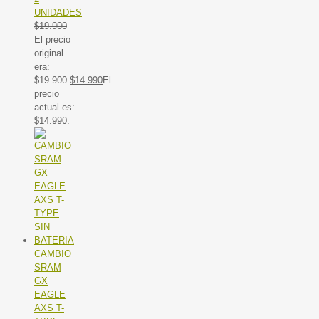
UNIDADES
$
19.900
El precio
original
era:
$19.900.
$
14.990
El
precio
actual es:
$14.990.
CAMBIO
SRAM
GX
EAGLE
AXS T-