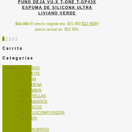
PUÑO DEJA VU-X T-ONE T-GP43X
ESPUMA DE SILICONA ULTRA
LIVIANO VERDE
$
31.900
El precio original era: $31.900.
$
22.900
El
precio actual es: $22.900.
1
2
3
4
5
Carrito
Categorías
ACCESORIOS
ACEITE
PARA
CADENA
BOMBIN
BOTELLAS
CANDADOS
CASCOS
CICLOCOMPUTADOR
CINTA
DE
MANUBRIOS