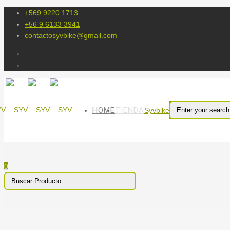
+569 9220 1713
+56 9 6133 3941
contactosyvbike@gmail.com
HOME
TIENDA
Syvbike
0