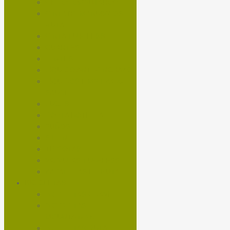
CICLOCOMPUTADOR
CINTA DE MANUBRIOS
RUTA
CINTA TUBELESS
GUANTES
LENTES
LÍQUIDO ANTI-PINCHAZO
LÍQUIDOS LIMPIEZA X-
SAUCE
LUCES
PORTA BOTELLA
PUÑOS
SILLÍN
TRICOTAS
VALVULAS TUBELESS
ZAPATILLAS DE RUTA
BICICLETAS
BICICLETAS GRAVEL
BICICLETAS
MOUNTAINBIKE
BICICLETAS RUTA