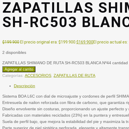
ZAPATILLAS SHI
SH-RC503 BLAN
$
199.900
El precio original era: $199.900.
$
169.900
El precio actual es:
2 disponibles
ZAPATILLAS SHIMANO DE RUTA SH-RC503 BLANCA Nº44 cantidad
Agregar al carrito
Categorías:
ACCESORIOS
,
ZAPATILLAS DE RUTA
Descripción
Sistema BOA L6C con dial de microajuste y cordones de perfil SHIMA
Entresuela de nailon reforzada con fibra de carbono, que garantiza ri
Diseño envolvente sin costuras, proporcionando un ajuste perfecto y 
Fabricadas con materiales reciclados (23%) en la puntera y entresuel
Suela de perfil bajo, que mejora la estabilidad del pie y maximiza la t
Parte superior de piel sintética perforada, elegante y altamente transp