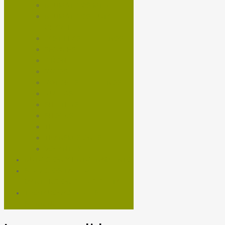
NEUMÁTICOS MTB
NEUMÁTICOS RUTA Y
GRAVEL
PASTILLAS DE FRENOS
PEDALES
PIÑON
RAYOS
ROTORES DE FRENOS
RUEDAS
SHIFTERS
SHOCKS
TEE
TRANSMISIONES
VOLANTES
NUTRICIÓN Y ENTRENAMIENTO
SERVICIOS TALLER
MANTENCIÓN DE BICICLETA
TROTADORAS Y BICIS DE
SPINNING