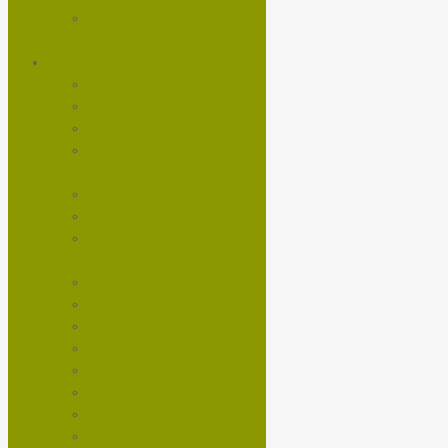
BICICLETAS TRAIL /
ENDURO
COMPONENTES
CADENAS
CALAS
CÁMARAS
CAMBIO DELANTERO
RUTA
CAMBIOS
CORONAS
DROPPER / TRANSFER /
TUBOS DE SILLIN
ESPACIADORES
FRENOS
FUSIBLES
HORQUILLAS
LLANTAS
MANUBRIO
MAZAS
MOTORES