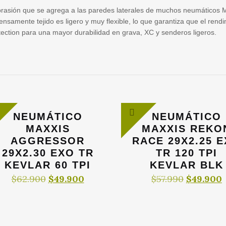
 abrasión que se agrega a las paredes laterales de muchos neumáticos 
ensamente tejido es ligero y muy flexible, lo que garantiza que el rend
tection para una mayor durabilidad en grava, XC y senderos ligeros.
NEUMÁTICO
NEUMÁTICO
MAXXIS
MAXXIS REKO
AGGRESSOR
RACE 29X2.25 
29X2.30 EXO TR
TR 120 TPI
KEVLAR 60 TPI
KEVLAR BLK
El
El
El
E
$
62.900
$
49.900
$
57.990
$
49.900
precio
precio
precio
original
actual
original
era:
es:
era:
e
$62.900.
$49.900.
$57.990.