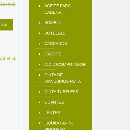
El
$
51.900
ACEITE PARA
precio
CADENA
actual
BOMBIN
rrito
es:
BOTELLAS
$39.900.
CANDADOS
CASCOS
OS MTB
CICLOCOMPUTADOR
CINTA DE
MANUBRIOS RUTA
CINTA TUBELESS
GUANTES
LENTES
LÍQUIDO ANTI-
PINCHAZO