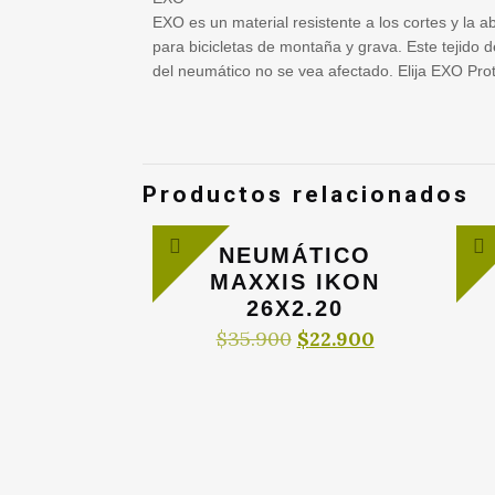
EXO es un material resistente a los cortes y la
para bicicletas de montaña y grava. Este tejido d
del neumático no se vea afectado. Elija EXO Pro
Productos relacionados
NEUMÁTICO
MAXXIS IKON
26X2.20
El
El
$
35.900
$
22.900
precio
precio
original
actual
era:
es:
$35.900.
$22.900.