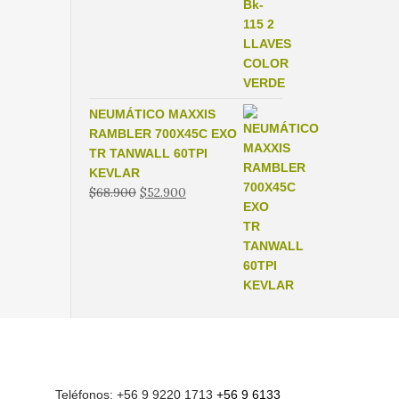
$8.990.
$4.990.
NEUMÁTICO MAXXIS
RAMBLER 700X45C EXO
TR TANWALL 60TPI
KEVLAR
El
El
$
68.900
$
52.900
precio
precio
original
actual
era:
es:
$68.900.
$52.900.
Teléfonos: +56 9 9220 1713
+56 9 6133