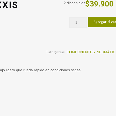
El
$
39.900
XIS
2 disponibles
precio
original
Agregar al ca
era:
$51.900.
Categorías:
,
COMPONENTES
NEUMÁTIC
bajo ligero que rueda rápido en condiciones secas.