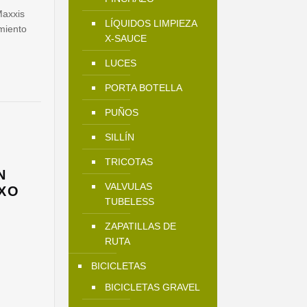
Maxxis
LÍQUIDOS LIMPIEZA
imiento
X-SAUCE
LUCES
PORTA BOTELLA
PUÑOS
SILLÍN
TRICOTAS
N
VALVULAS
EXO
TUBELESS
ZAPATILLAS DE
l
RUTA
precio
BICICLETAS
actual
s:
BICICLETAS GRAVEL
$49.900.