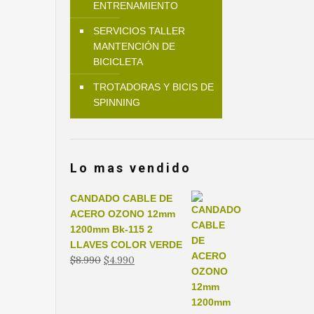
ENTRENAMIENTO
SERVICIOS TALLER
MANTENCIÓN DE
BICICLETA
TROTADORAS Y BICIS DE
SPINNING
Lo mas vendido
CANDADO CABLE DE
ACERO OZONO 12mm
1200mm Bk-115 2
LLAVES COLOR VERDE
El
El
$
8.990
$
4.990
precio
precio
original
actual
era:
es: