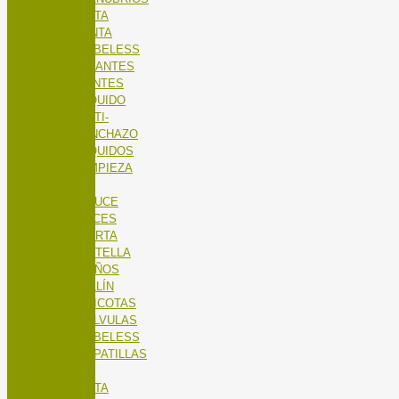
RUTA
CINTA
TUBELESS
GUANTES
LENTES
LÍQUIDO
ANTI-
PINCHAZO
LÍQUIDOS
LIMPIEZA
X-
SAUCE
LUCES
PORTA
BOTELLA
PUÑOS
SILLÍN
TRICOTAS
VALVULAS
TUBELESS
ZAPATILLAS
DE
RUTA