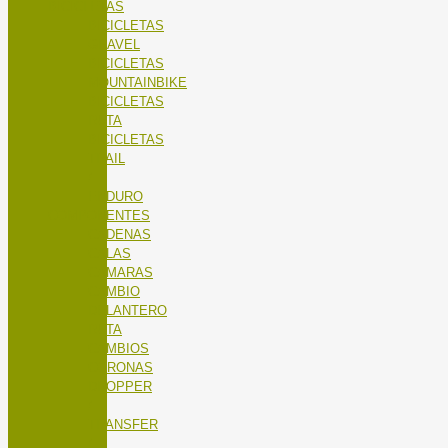
BICICLETAS
BICICLETAS
GRAVEL
BICICLETAS
MOUNTAINBIKE
BICICLETAS
RUTA
BICICLETAS
TRAIL
/
ENDURO
COMPONENTES
CADENAS
CALAS
CÁMARAS
CAMBIO
DELANTERO
RUTA
CAMBIOS
CORONAS
DROPPER
/
TRANSFER
/