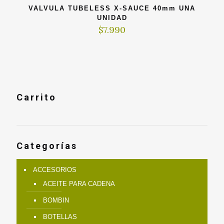
era:
es:
VALVULA TUBELESS X-SAUCE 40mm UNA
$19.990.
$9.990.
UNIDAD
$
7.990
Carrito
Categorías
ACCESORIOS
ACEITE PARA CADENA
BOMBIN
BOTELLAS