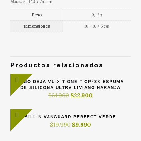
Medidas: 140 x 75 mm.
Peso
0,1 kg
Dimensiones
10 × 10 × 5 cm
Productos relacionados
PUÑO DEJA VU-X T-ONE T-GP43X ESPUMA
DE SILICONA ULTRA LIVIANO NARANJA
El
El
$
31.900
$
22.900
precio
precio
original
actual
era:
es:
SILLIN VANGUARD PERFECT VERDE
$31.900.
$22.900.
El
El
$
19.990
$
9.990
precio
precio
original
actual