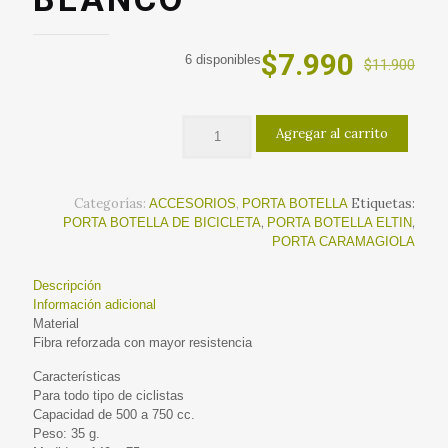
El
El
$
7.990
6 disponibles
$
11.900
precio
precio
original
actual
Agregar al carrito
era:
es:
$11.900.
$7.990
Categorías:
,
Etiquetas:
ACCESORIOS
PORTA BOTELLA
,
,
PORTA BOTELLA DE BICICLETA
PORTA BOTELLA ELTIN
PORTA CARAMAGIOLA
Descripción
Información adicional
Material
Fibra reforzada con mayor resistencia
Características
Para todo tipo de ciclistas
Capacidad de 500 a 750 cc.
Peso: 35 g.