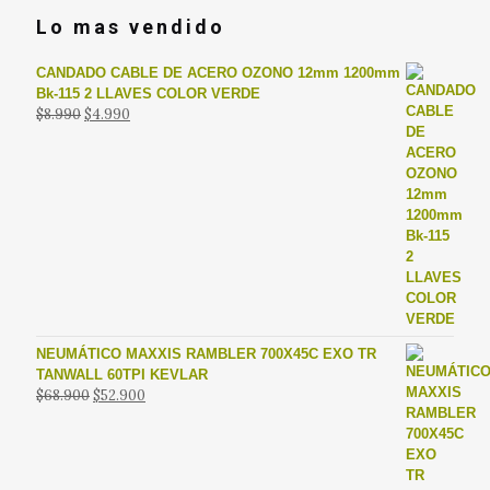
Lo mas vendido
CANDADO CABLE DE ACERO OZONO 12mm 1200mm
Bk-115 2 LLAVES COLOR VERDE
El
El
$
8.990
$
4.990
precio
precio
original
actual
era:
es:
$8.990.
$4.990.
NEUMÁTICO MAXXIS RAMBLER 700X45C EXO TR
TANWALL 60TPI KEVLAR
El
El
$
68.900
$
52.900
precio
precio
original
actual
era:
es:
$68.900.
$52.900.