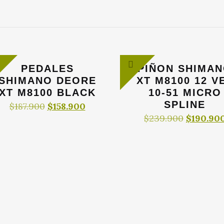
PEDALES
PIÑON SHIMA
SHIMANO DEORE
XT M8100 12 V
XT M8100 BLACK
10-51 MICRO
SPLINE
El
El
$
187.900
$
158.900
precio
precio
El
$
239.900
$
190.90
original
actual
precio
era:
es:
original
$187.900.
$158.900.
era:
$239.900