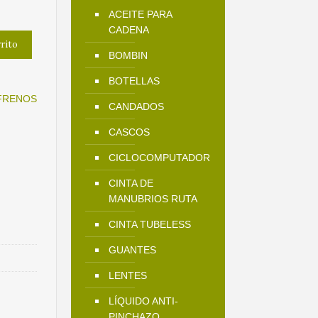
precio
ACEITE PARA
actual
CADENA
rrito
es:
BOMBIN
.
$9.900.
BOTELLAS
FRENOS
CANDADOS
CASCOS
CICLOCOMPUTADOR
CINTA DE
MANUBRIOS RUTA
CINTA TUBELESS
GUANTES
LENTES
LÍQUIDO ANTI-
PINCHAZO