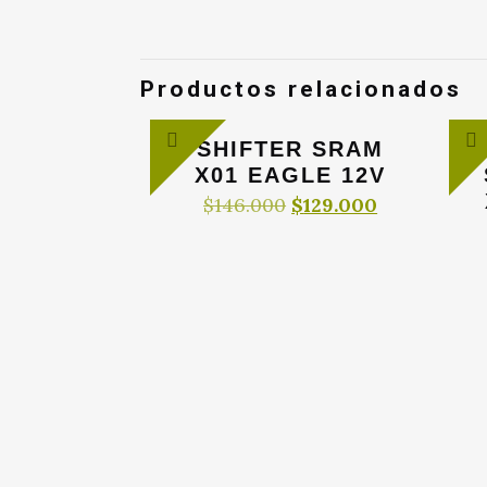
Productos relacionados
SHIFTER SRAM
X01 EAGLE 12V
El
El
$
146.000
$
129.000
precio
precio
original
actual
era:
es:
$146.000.
$129.000.