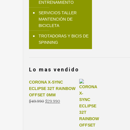
ENTRENAMIENTO
SERVICIOS TALLER
MANTENCIÓN DE
BICICLETA
TROTADORAS Y BICIS DE
SPINNING
Lo mas vendido
CORONA X-SYNC
ECLIPSE 32T RAINBOW
OFFSET 0MM
El
El
$
49.990
$
29.990
precio
precio
original
actual
era:
es:
$49.990.
$29.990.