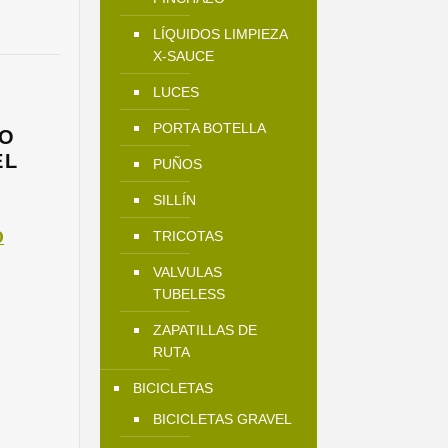
LÍQUIDOS LIMPIEZA
X-SAUCE
LUCES
PORTA BOTELLA
NO
EL
PUÑOS
SILLÍN
El
0
TRICOTAS
precio
VALVULAS
actual
TUBELESS
es:
.
$190.900.
ZAPATILLAS DE
RUTA
BICICLETAS
BICICLETAS GRAVEL