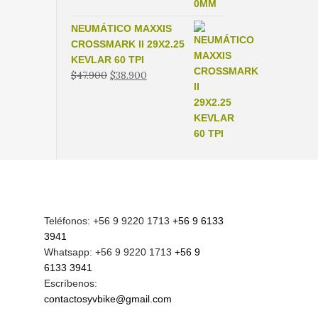
NEUMÁTICO MAXXIS
CROSSMARK II 29X2.25
KEVLAR 60 TPI
El
El
$
47.900
$
38.900
precio
precio
original
actual
era:
es:
$47.900.
$38.900.
Teléfonos: +56 9 9220 1713
+56 9 6133
3941
Whatsapp: +56 9 9220 1713
+56 9
6133 3941
Escríbenos:
contactosyvbike@gmail.com