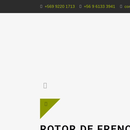
+569 9220 1713
+56 9 6133 3941
co
ROTOR DE FREN