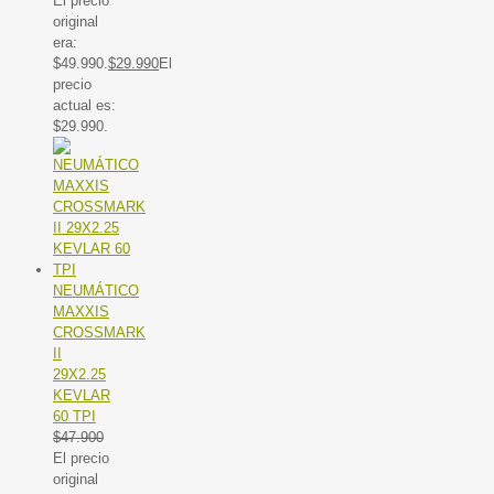
El precio
original
era:
$49.990.
$
29.990
El
precio
actual es:
$29.990.
NEUMÁTICO
MAXXIS
CROSSMARK
II
29X2.25
KEVLAR
60 TPI
$
47.900
El precio
original