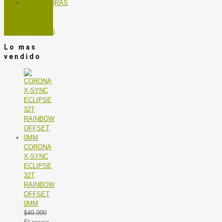
TROTADORAS
Y BICIS
DE
SPINNING
Lo mas
vendido
CORONA
X-SYNC
ECLIPSE
32T
RAINBOW
OFFSET
0MM
$
49.990