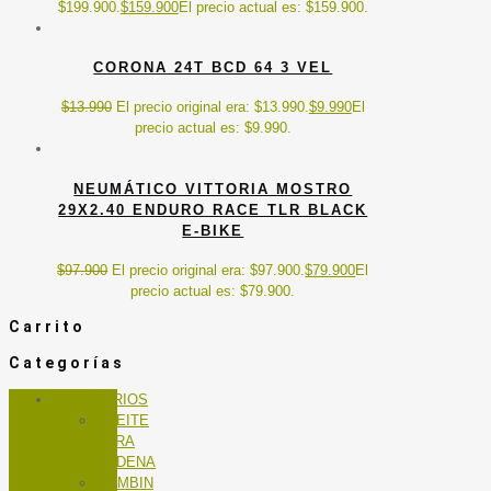
$199.900.
$
159.900
El precio actual es: $159.900.
CORONA 24T BCD 64 3 VEL
$
13.990
El precio original era: $13.990.
$
9.990
El
precio actual es: $9.990.
NEUMÁTICO VITTORIA MOSTRO
29X2.40 ENDURO RACE TLR BLACK
E-BIKE
$
97.900
El precio original era: $97.900.
$
79.900
El
precio actual es: $79.900.
Carrito
Categorías
ACCESORIOS
ACEITE
PARA
CADENA
BOMBIN