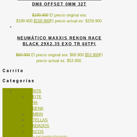
DM8 OFFSET 0MM 32T
$
199.900
El precio original era:
$199.900.
$
159.900
El precio actual es: $159.900.
NEUMÁTICO MAXXIS REKON RACE
BLACK 29X2.35 EXO TR 60TPI
$
69.900
El precio original era: $69.900.
$
53.900
El
precio actual es: $53.900.
Carrito
Categorías
ACCESORIOS
ACEITE
PARA
CADENA
BOMBIN
BOTELLAS
CANDADOS
CASCOS