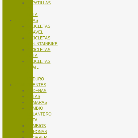
ZAPATILLAS
DE
RUTA
BICICLETAS
BICICLETAS
GRAVEL
BICICLETAS
MOUNTAINBIKE
BICICLETAS
RUTA
BICICLETAS
TRAIL
/
ENDURO
COMPONENTES
CADENAS
CALAS
CÁMARAS
CAMBIO
DELANTERO
RUTA
CAMBIOS
CORONAS
DROPPER