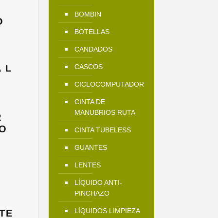
ctual
BOMBIN
s:
O
9.990.
BOTELLAS
CANDADOS
 L
CASCOS
El
CICLOCOMPUTADOR
precio
actual
CINTA DE
es:
MANUBRIOS RUTA
R
$49.900.
O
CINTA TUBELESS
El
GUANTES
precio
actual
LENTES
es:
LÍQUIDO ANTI-
$20.000.
PINCHAZO
LÍQUIDOS LIMPIEZA
TE