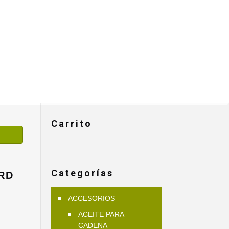
Carrito
Categorías
RD
ACCESORIOS
l
ACEITE PARA
recio
CADENA