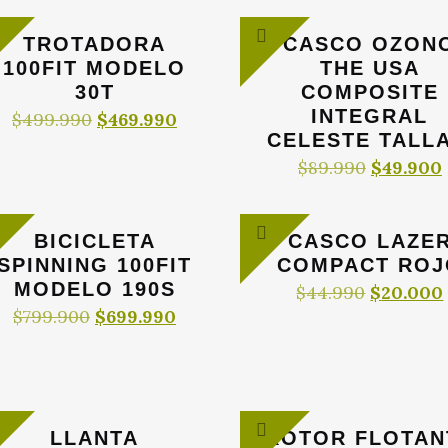
original
actual
original
a
era:
es:
era:
e
TROTADORA
CASCO OZON
$19.990.
$9.990.
$19.990.
$
100FIT MODELO
THE USA
30T
COMPOSITE
INTEGRAL
El
El
$
499.990
$
469.990
precio
precio
CELESTE TALLA
original
actual
El
$
89.990
$
49.900
era:
es:
precio
$499.990.
$469.990.
original
era:
BICICLETA
CASCO LAZE
$89.990.
SPINNING 100FIT
COMPACT ROJ
MODELO 190S
El
$
44.990
$
20.000
precio
El
El
$
799.900
$
699.990
original
precio
precio
era:
original
actual
$44.990.
era:
es:
$799.900.
$699.990.
LLANTA
ROTOR FLOTAN