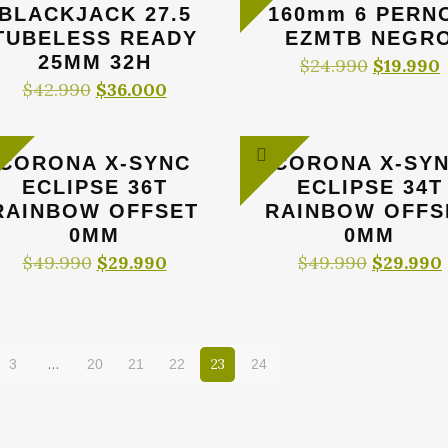
BLACKJACK 27.5
160mm 6 PERN
TUBELESS READY
EZMTB NEGR
25MM 32H
El
E
$
24.990
$
19.990
precio
El
El
$
42.990
$
36.000
original
precio
precio
era:
e
original
actual
$24.990.
$
era:
es:
CORONA X-SYNC
CORONA X-SY
$42.990.
$36.000.
ECLIPSE 36T
ECLIPSE 34T
RAINBOW OFFSET
RAINBOW OFFS
0MM
0MM
El
El
El
$
49.990
$
29.990
$
49.990
$
29.990
precio
precio
precio
original
actual
original
era:
es:
era:
$49.990.
$29.990.
$49.990.
…
23
3
20
21
22
24