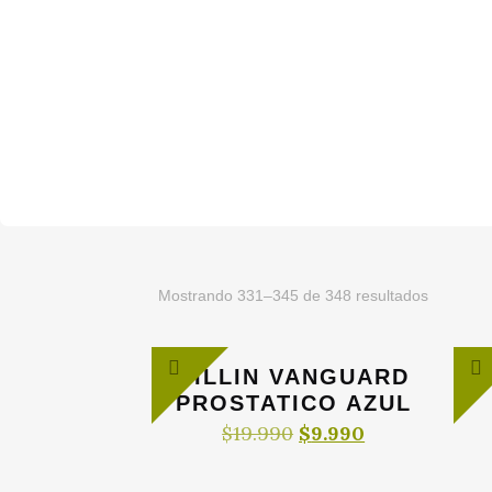
Ordenad
Mostrando 331–345 de 348 resultados
por
populari
SILLIN VANGUARD
PROSTATICO AZUL
El
El
$
19.990
$
9.990
precio
precio
original
actual