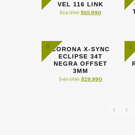
$32.900.
$19.990.
VEL 116 LINK
El
El
$
14.990
$
10.990
precio
precio
original
actual
era:
es:
$14.990.
$10.990.
CORONA X-SYNC
ECLIPSE 34T
NEGRA OFFSET
3MM
El
El
$
45.990
$
29.990
precio
precio
original
actual
era:
es:
$45.990.
$29.990.
1
2