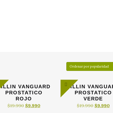
o
dad
SILLIN VANGUARD
SILLIN VANGUA
PROSTATICO
PROSTATICO
ROJO
VERDE
El
El
El
E
$
19.990
$
9.990
$
19.990
$
9.990
precio
precio
precio
p