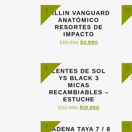
era:
es:
$19.990.
$9.990.
SILLIN VANGUARD
ANATÓMICO
RESORTES DE
IMPACTO
El
El
$
19.990
$
9.990
precio
precio
original
actual
era:
es:
$19.990.
$9.990.
LENTES DE SOL
YS BLACK 3
MICAS
RECAMBIABLES –
ESTUCHE
El
El
$
32.900
$
19.990
precio
precio
original
actual
era:
es:
CADENA TAYA 7 / 8