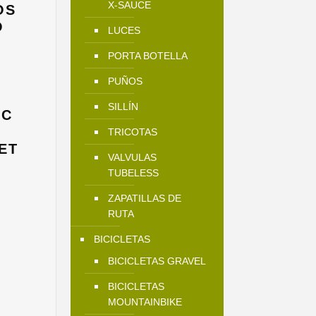
X-SAUCE
OS
O
LUCES
l
PORTA BOTELLA
precio
actual
PUÑOS
s:
19.990.
SILLÍN
NC
TRICOTAS
ET
VALVULAS
TUBELESS
El
precio
ZAPATILLAS DE
actual
RUTA
es:
BICICLETAS
$29.990.
BICICLETAS GRAVEL
BICICLETAS
MOUNTAINBIKE