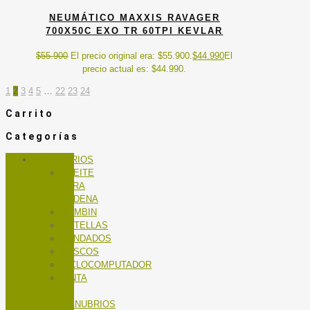
NEUMÁTICO MAXXIS RAVAGER
700X50C EXO TR 60TPI KEVLAR
$
55.900
El precio original era: $55.900.
$
44.990
El
precio actual es: $44.990.
1
2
3
4
5
…
22
23
24
Carrito
Categorías
ACCESORIOS
ACEITE
PARA
CADENA
BOMBIN
BOTELLAS
CANDADOS
CASCOS
CICLOCOMPUTADOR
CINTA
DE
MANUBRIOS