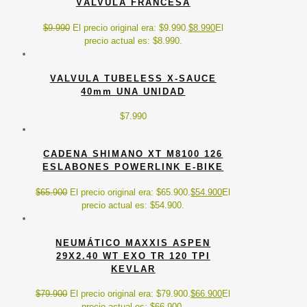
VÁLVULA FRANCESA
$
9.990
El precio original era: $9.990.
$
8.990
El
precio actual es: $8.990.
VALVULA TUBELESS X-SAUCE
40mm UNA UNIDAD
$
7.990
CADENA SHIMANO XT M8100 126
ESLABONES POWERLINK E-BIKE
$
65.900
El precio original era: $65.900.
$
54.900
El
precio actual es: $54.900.
NEUMÁTICO MAXXIS ASPEN
29X2.40 WT EXO TR 120 TPI
KEVLAR
$
79.900
El precio original era: $79.900.
$
66.900
El
precio actual es: $66.900.