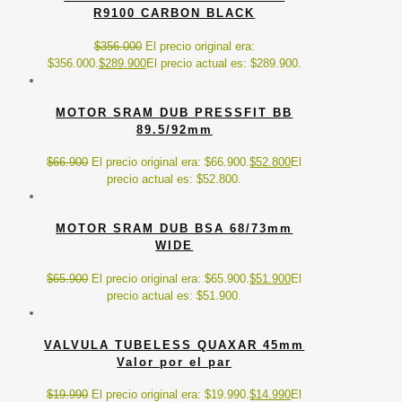
R9100 CARBON BLACK
$
356.000
El precio original era:
$356.000.
$
289.900
El precio actual es: $289.900.
MOTOR SRAM DUB PRESSFIT BB
89.5/92mm
$
66.900
El precio original era: $66.900.
$
52.800
El
precio actual es: $52.800.
MOTOR SRAM DUB BSA 68/73mm
WIDE
$
65.900
El precio original era: $65.900.
$
51.900
El
precio actual es: $51.900.
VALVULA TUBELESS QUAXAR 45mm
Valor por el par
$
19.990
El precio original era: $19.990.
$
14.990
El