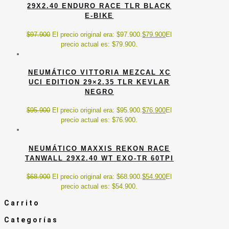
29X2.40 ENDURO RACE TLR BLACK
E-BIKE
$
97.900
El precio original era: $97.900.
$
79.900
El
precio actual es: $79.900.
NEUMÁTICO VITTORIA MEZCAL XC
UCI EDITION 29×2.35 TLR KEVLAR
NEGRO
$
95.900
El precio original era: $95.900.
$
76.900
El
precio actual es: $76.900.
NEUMÁTICO MAXXIS REKON RACE
TANWALL 29X2.40 WT EXO-TR 60TPI
$
68.900
El precio original era: $68.900.
$
54.900
El
precio actual es: $54.900.
Carrito
Categorías