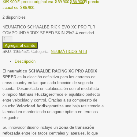
$
89.900
El precio original era: $89.900.
$
86.900
El precio
actual es: $86.900.
2 disponibles
NEUMATICO SCHWALBE RICK EVO XC PRO TLR
COMPOUND ADDIX SPEED SKIN 29x2.4 cantidad
Agregar al carrito
SKU:
11654521
Categoría:
NEUMÁTICOS MTB
Descripción
El
neumático SCHWALBE RACING XC PRO ADDIX
SPEED
es la elección definitiva para las carreras de
cross-country en las que cada fracción de segundo
cuenta. Desarrollado en colaboración con el medallista
olímpico
Mathias Flückiger
ofrece el equilibrio perfecto
entre velocidad y control. Gracias a su compuesto de
caucho
Velocidad Addix
garantiza una baja resistencia a
la rodadura manteniendo un agarre óptimo en terrenos
exigentes.
Su innovador diseño incluye un
zona de transición
reforzada
entre los tacos centrales y laterales, lo que