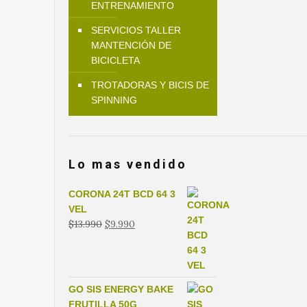
ENTRENAMIENTO
SERVICIOS TALLER
MANTENCIÓN DE
BICICLETA
TROTADORAS Y BICIS DE
SPINNING
Lo mas vendido
CORONA 24T BCD 64 3
VEL
El
El
$
13.990
$
9.990
precio
precio
original
actual
era:
es:
$13.990.
$9.990.
GO SIS ENERGY BAKE
FRUTILLA 50G