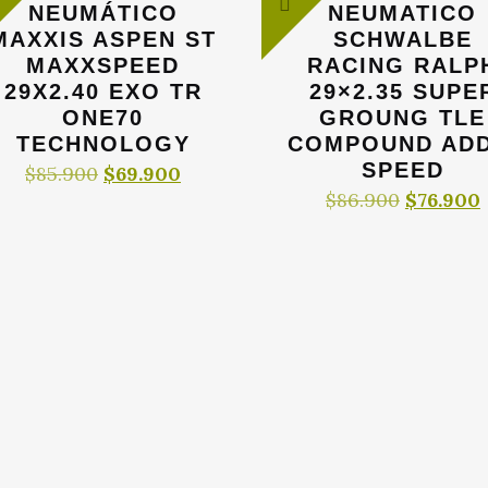
NEUMÁTICO
NEUMATICO
MAXXIS ASPEN ST
SCHWALBE
MAXXSPEED
RACING RALP
29X2.40 EXO TR
29×2.35 SUPE
ONE70
GROUNG TLE
TECHNOLOGY
COMPOUND ADD
SPEED
El
El
$
85.900
$
69.900
precio
precio
El
$
86.900
$
76.900
original
actual
precio
era:
es:
original
$85.900.
$69.900.
era:
e
$86.900.