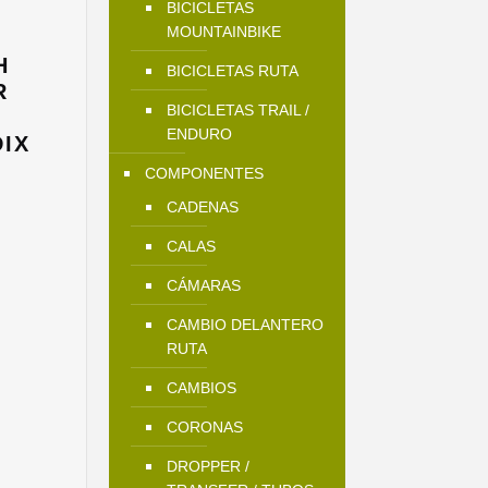
BICICLETAS
MOUNTAINBIKE
H
BICICLETAS RUTA
R
BICICLETAS TRAIL /
ENDURO
IX
COMPONENTES
El
CADENAS
precio
actual
CALAS
s:
CÁMARAS
$76.900.
CAMBIO DELANTERO
RUTA
CAMBIOS
CORONAS
DROPPER /