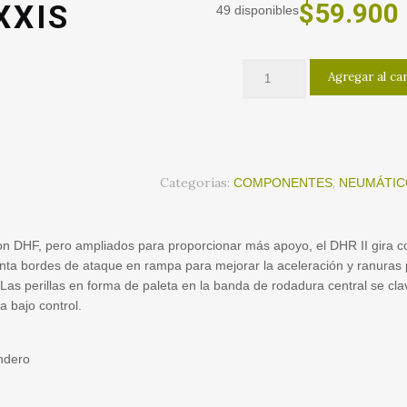
El
$
59.900
XXIS
49 disponibles
precio
original
Agregar al ca
H
era:
$77.900.
Categorías:
,
COMPONENTES
NEUMÁTIC
ion DHF, pero ampliados para proporcionar más apoyo, el DHR II gira 
nta bordes de ataque en rampa para mejorar la aceleración y ranuras
a. Las perillas en forma de paleta en la banda de rodadura central se cla
a bajo control.
ndero