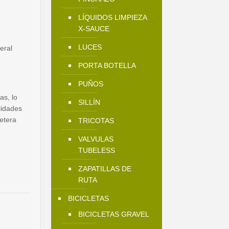
LÍQUIDOS LIMPIEZA
X-SAUCE
LUCES
eral
PORTA BOTELLA
PUÑOS
as, lo
SILLÍN
lidades
retera
TRICOTAS
VALVULAS
TUBELESS
ZAPATILLAS DE
RUTA
BICICLETAS
BICICLETAS GRAVEL