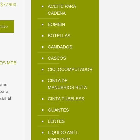
El
$
77.900
ACEITE PARA
precio
CADENA
actual
BOMBIN
rrito
es:
BOTELLAS
$59.900.
CANDADOS
CASCOS
OS MTB
CICLOCOMPUTADOR
CINTA DE
como
MANUBRIOS RUTA
 para
van al
CINTA TUBELESS
GUANTES
LENTES
LÍQUIDO ANTI-
PINCHAZO