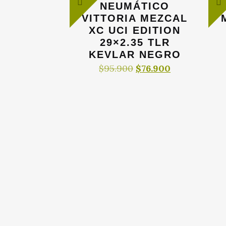
NEUMÁTICO
VITTORIA MEZCAL
XC UCI EDITION
29×2.35 TLR
KEVLAR NEGRO
El
El
$
95.900
$
76.900
precio
precio
original
actual
era:
es:
$95.900.
$76.900.