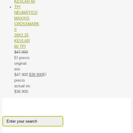
NEUMÁTICO
MAXXIS
CROSSMARK
II
29X2.25
KEVLAR
60 TPI
$
47.900
El precio
original
era:
$47.900.
$
38.900
El
precio
actual es:
$38.900.