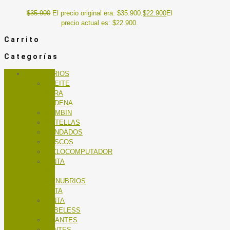
$
35.900
El precio original era: $35.900.
$
22.900
El
precio actual es: $22.900.
Carrito
Categorías
ACCESORIOS
ACEITE
PARA
CADENA
BOMBIN
BOTELLAS
CANDADOS
CASCOS
CICLOCOMPUTADOR
CINTA
DE
MANUBRIOS
RUTA
CINTA
TUBELESS
GUANTES
LENTES