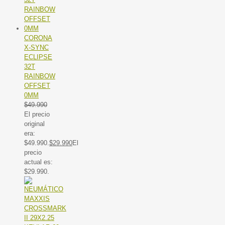
CORONA
X-SYNC
ECLIPSE
32T
RAINBOW
OFFSET
0MM
$
49.990
El precio
original
era:
$49.990.
$
29.990
El
precio
actual es:
$29.990.