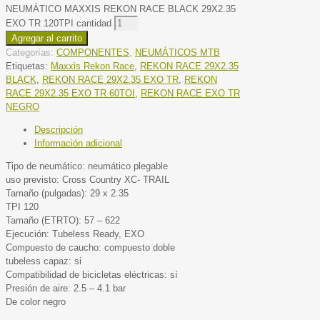
NEUMÁTICO MAXXIS REKON RACE BLACK 29X2.35
EXO TR 120TPI cantidad
Agregar al carrito
Categorías:
COMPONENTES
,
NEUMÁTICOS MTB
Etiquetas:
Maxxis Rekon Race
,
REKON RACE 29X2.35
BLACK
,
REKON RACE 29X2.35 EXO TR
,
REKON
RACE 29X2.35 EXO TR 60TOI
,
REKON RACE EXO TR
NEGRO
Descripción
Información adicional
Tipo de neumático: neumático plegable
uso previsto: Cross Country XC- TRAIL
Tamaño (pulgadas): 29 x 2.35
TPI 120
Tamaño (ETRTO): 57 – 622
Ejecución: Tubeless Ready, EXO
Compuesto de caucho: compuesto doble
tubeless capaz: si
Compatibilidad de bicicletas eléctricas: sí
Presión de aire: 2.5 – 4.1 bar
De color negro