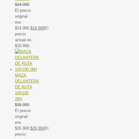
$
24.990
El precio
original
era:
$24.990.
$
19.990
El
precio
actual es:
$19.990.
MAZA
DELANTERA
DE RUTA
10X100
28H
$
35.900
El precio
original
era:
$35.900.
$
29.900
El
precio