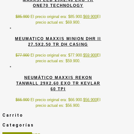
ONE70 TECHNOLOGY
$
85.900
El precio original era: $85.900.
$
69.900
El
precio actual es: $69.900.
MEUMATICO MAXXIS MINION DHR II
27.5X2.50 TR DH CASING
$
77.900
El precio original era: $77.900.
$
59.900
El
precio actual es: $59.900.
NEUMÁTICO MAXXIS REKON
TANWALL 29X2.60 EXO TR KEVLAR
60 TPI
$
66.900
El precio original era: $66.900.
$
56.900
El
precio actual es: $56.900.
Carrito
Categorías