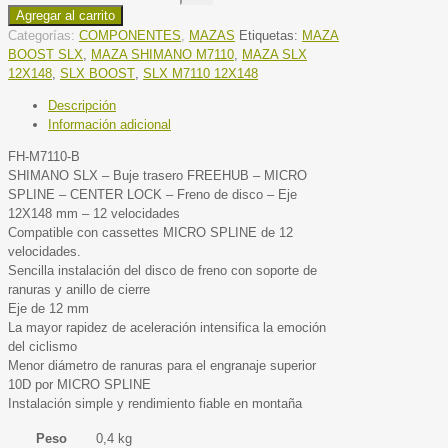
Agregar al carrito
Categorías:
COMPONENTES
,
MAZAS
Etiquetas:
MAZA
BOOST SLX
,
MAZA SHIMANO M7110
,
MAZA SLX
12X148
,
SLX BOOST
,
SLX M7110 12X148
Descripción
Información adicional
FH-M7110-B
SHIMANO SLX – Buje trasero FREEHUB – MICRO
SPLINE – CENTER LOCK – Freno de disco – Eje
12X148 mm – 12 velocidades
Compatible con cassettes MICRO SPLINE de 12
velocidades.
Sencilla instalación del disco de freno con soporte de
ranuras y anillo de cierre
Eje de 12 mm
La mayor rapidez de aceleración intensifica la emoción
del ciclismo
Menor diámetro de ranuras para el engranaje superior
10D por MICRO SPLINE
Instalación simple y rendimiento fiable en montaña
Peso
0,4 kg