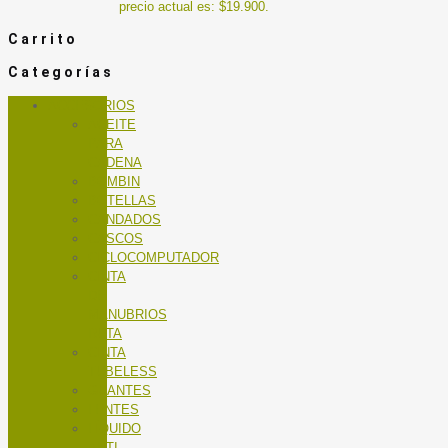
precio actual es: $19.900.
Carrito
Categorías
ACCESORIOS
ACEITE
PARA
CADENA
BOMBIN
BOTELLAS
CANDADOS
CASCOS
CICLOCOMPUTADOR
CINTA
DE
MANUBRIOS
RUTA
CINTA
TUBELESS
GUANTES
LENTES
LÍQUIDO
ANTI-