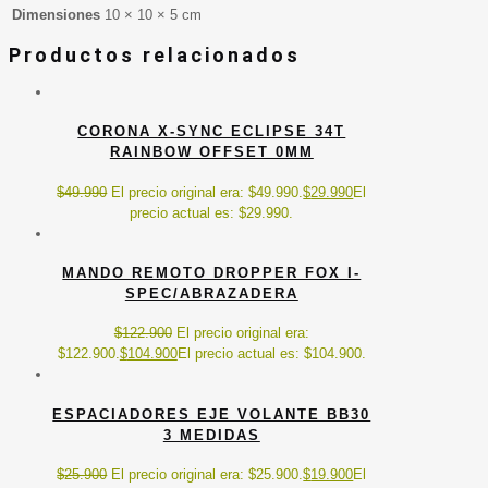
Dimensiones
10 × 10 × 5 cm
Productos relacionados
CORONA X-SYNC ECLIPSE 34T
RAINBOW OFFSET 0MM
$
49.990
El precio original era: $49.990.
$
29.990
El
precio actual es: $29.990.
MANDO REMOTO DROPPER FOX I-
SPEC/ABRAZADERA
$
122.900
El precio original era:
$122.900.
$
104.900
El precio actual es: $104.900.
ESPACIADORES EJE VOLANTE BB30
3 MEDIDAS
$
25.900
El precio original era: $25.900.
$
19.900
El