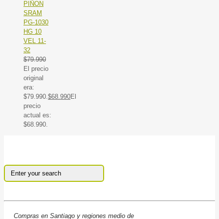
PIÑON
SRAM
PG-1030
HG 10
VEL 11-
32
$
79.990
El precio
original
era:
$79.990.
$
68.990
El
precio
actual es:
$68.990.
Compras en Santiago y regiones medio de