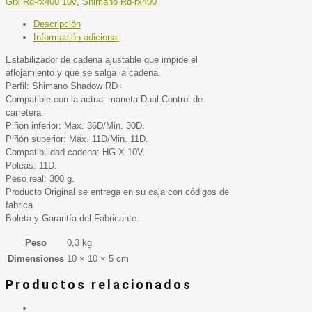
Grx Rd-rx400 10v
,
Shimano Rd-rx400
Descripción
Información adicional
Estabilizador de cadena ajustable que impide el
aflojamiento y que se salga la cadena.
Perfil: Shimano Shadow RD+
Compatible con la actual maneta Dual Control de
carretera.
Piñón inferior: Max. 36D/Min. 30D.
Piñón superior: Max. 11D/Min. 11D.
Compatibilidad cadena: HG-X 10V.
Poleas: 11D.
Peso real: 300 g.
Producto Original se entrega en su caja con códigos de
fabrica
Boleta y Garantía del Fabricante
Peso
0,3 kg
Dimensiones
10 × 10 × 5 cm
Productos relacionados