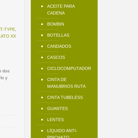
ctual
ACEITE PARA
s:
CADENA
159.900.
BOMBIN
,
 T-TYPE
BOTELLAS
LATO XX
CANDADOS
CASCOS
CICLOCOMPUTADOR
e dos
lo y
CINTA DE
MANUBRIOS RUTA
CINTA TUBELESS
GUANTES
LENTES
LÍQUIDO ANTI-
PINCHAZO