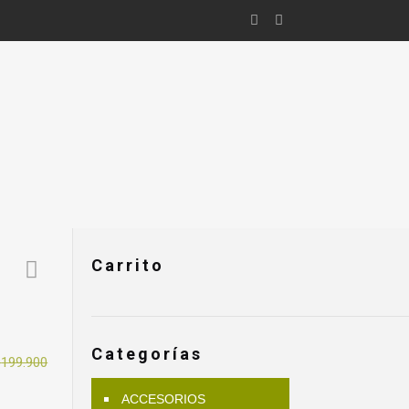
Carrito
Categorías
l
$
199.900
recio
ACCESORIOS