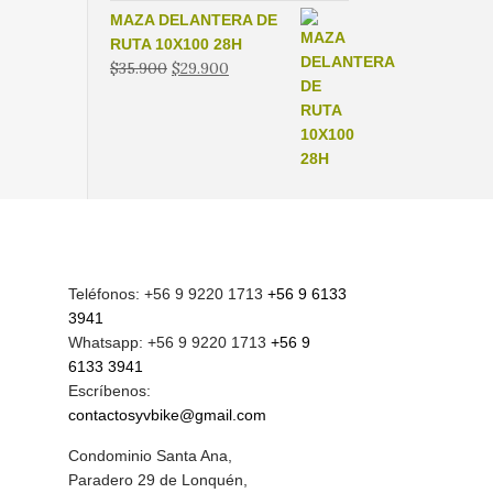
MAZA DELANTERA DE
RUTA 10X100 28H
El
El
$
35.900
$
29.900
precio
precio
original
actual
era:
es:
$35.900.
$29.900.
Teléfonos: +56 9 9220 1713
+56 9 6133
3941
Whatsapp: +56 9 9220 1713
+56 9
6133 3941
Escríbenos:
contactosyvbike@gmail.com
Condominio Santa Ana,
Paradero 29 de Lonquén,