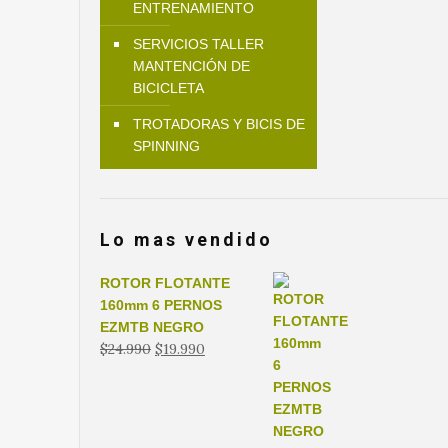
ENTRENAMIENTO
SERVICIOS TALLER
MANTENCIÓN DE
BICICLETA
TROTADORAS Y BICIS DE
SPINNING
Lo mas vendido
ROTOR FLOTANTE
160mm 6 PERNOS
EZMTB NEGRO
El
El
$
24.990
$
19.990
precio
precio
original
actual
era:
es:
$24.990.
$19.990.