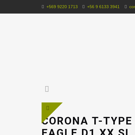
+569 9220 1713
+56 9 6133 3941
co
CORONA T-TYPE
EAGLE D1 XX SL