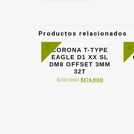
Productos relacionados
CORONA T-TYPE
EAGLE D1 XX SL
DM8 OFFSET 3MM
32T
El
El
$
212.900
$
174.900
precio
precio
original
actual
era:
es:
$212.900.
$174.900.