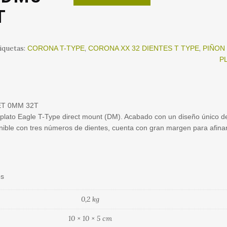
original
a
T
era:
e
$199.900.
$
iquetas:
,
,
CORONA T-TYPE
CORONA XX 32 DIENTES T TYPE
PIÑON
P
ET 0MM 32T
el plato Eagle T-Type direct mount (DM). Acabado con un diseño único d
nible con tres números de dientes, cuenta con gran margen para afinar
os
0,2 kg
10 × 10 × 5 cm