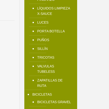
LÍQUIDOS LIMPIEZA
X-SAUCE
LUCES
PORTA BOTELLA
PUÑOS
SILLÍN
TRICOTAS
El
VALVULAS
precio
TUBELESS
actual
es:
ZAPATILLAS DE
$22.900.
RUTA
BICICLETAS
BICICLETAS GRAVEL