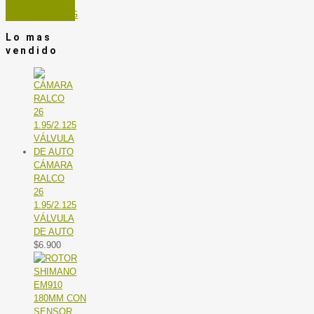
DE
SPINNING
Lo mas
vendido
CÁMARA
RALCO
26
1.95/2.125
VÁLVULA
DE AUTO
$
6.900