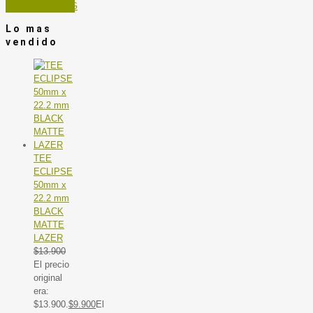
SPINNING
Lo mas
vendido
TEE
ECLIPSE
50mm x
22.2 mm
BLACK
MATTE
LAZER
$
13.900
El precio
original
era:
$13.900.
$
9.900
El