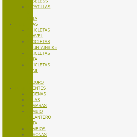
TUBELESS
ZAPATILLAS
DE
RUTA
BICICLETAS
BICICLETAS
GRAVEL
BICICLETAS
MOUNTAINBIKE
BICICLETAS
RUTA
BICICLETAS
TRAIL
/
ENDURO
COMPONENTES
CADENAS
CALAS
CÁMARAS
CAMBIO
DELANTERO
RUTA
CAMBIOS
CORONAS