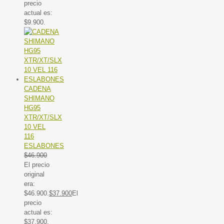
precio
actual es:
$9.900.
CADENA
SHIMANO
HG95
XTR/XT/SLX
10 VEL
116
ESLABONES
$
46.900
El precio
original
era:
$46.900.
$
37.900
El
precio
actual es:
$37.900.