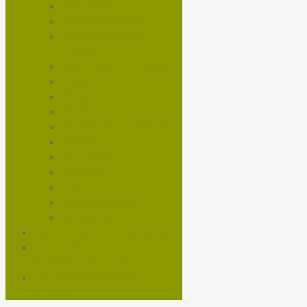
MOTORES
NEUMÁTICOS MTB
NEUMÁTICOS RUTA Y
GRAVEL
PASTILLAS DE FRENOS
PEDALES
PIÑON
RAYOS
ROTORES DE FRENOS
RUEDAS
SHIFTERS
SHOCKS
TEE
TRANSMISIONES
VOLANTES
NUTRICIÓN Y ENTRENAMIENTO
SERVICIOS TALLER
MANTENCIÓN DE BICICLETA
TROTADORAS Y BICIS DE
SPINNING