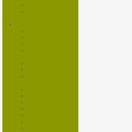
BICICLETAS RUTA
BICICLETAS TRAIL /
ENDURO
COMPONENTES
CADENAS
CALAS
CÁMARAS
CAMBIO DELANTERO
RUTA
CAMBIOS
CORONAS
DROPPER / TRANSFER /
TUBOS DE SILLIN
ESPACIADORES
FRENOS
FUSIBLES
HORQUILLAS
LLANTAS
MANUBRIO
MAZAS