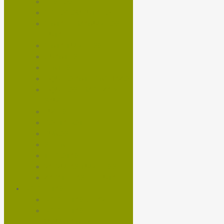
CASCOS
CICLOCOMPUTADOR
CINTA DE MANUBRIOS
RUTA
CINTA TUBELESS
GUANTES
LENTES
LÍQUIDO ANTI-PINCHAZO
LÍQUIDOS LIMPIEZA X-
SAUCE
LUCES
PORTA BOTELLA
PUÑOS
SILLÍN
TRICOTAS
VALVULAS TUBELESS
ZAPATILLAS DE RUTA
BICICLETAS
BICICLETAS GRAVEL
BICICLETAS
MOUNTAINBIKE