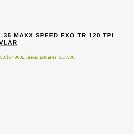
.35 MAXX SPEED EXO TR 120 TPI
VLAR
900.
$
67.900
El precio actual es: $67.900.