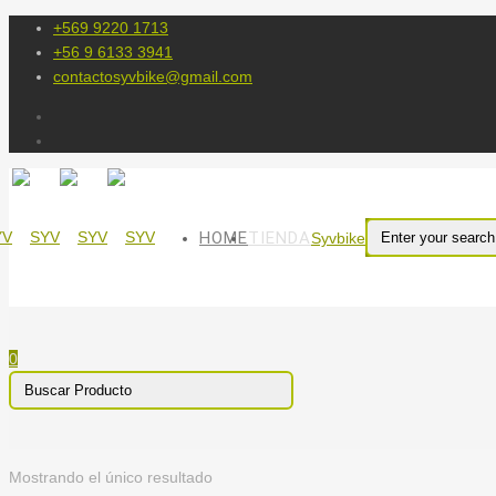
+569 9220 1713
+56 9 6133 3941
contactosyvbike@gmail.com
HOME
TIENDA
Syvbike
0
Mostrando el único resultado