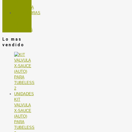
DE
BICICLETA
TROTADORAS
Y BICIS
DE
SPINNING
Lo mas
vendido
KIT
VALVULA
X-SAUCE
(AUTO)
PARA
TUBELESS