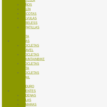
BOTELLA
PUÑOS
SILLÍN
TRICOTAS
VALVULAS
TUBELESS
ZAPATILLAS
DE
RUTA
BICICLETAS
BICICLETAS
GRAVEL
BICICLETAS
MOUNTAINBIKE
BICICLETAS
RUTA
BICICLETAS
TRAIL
/
ENDURO
COMPONENTES
CADENAS
CALAS
CÁMARAS