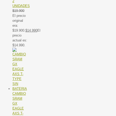
2
UNIDADES
$
19.900
El precio
original
era:
$19.900.
$
14.990
El
precio
actual es:
$14.990.
CAMBIO
SRAM
GX
EAGLE
AXS T-