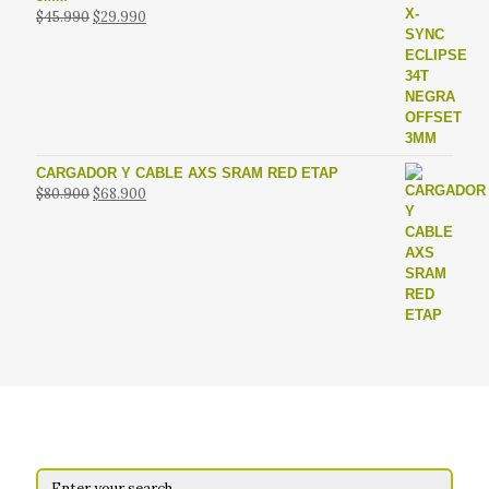
El
El
$
45.990
$
29.990
precio
precio
original
actual
era:
es:
$45.990.
$29.990.
CARGADOR Y CABLE AXS SRAM RED ETAP
El
El
$
80.900
$
68.900
precio
precio
original
actual
era:
es:
$80.900.
$68.900.