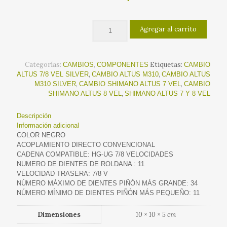
precio
precio
original
actual
Agregar al carrito
era:
es:
$32.900.
$26.90
Categorías:
,
Etiquetas:
CAMBIOS
COMPONENTES
CAMBIO
,
,
ALTUS 7/8 VEL SILVER
CAMBIO ALTUS M310
CAMBIO ALTUS
,
,
M310 SILVER
CAMBIO SHIMANO ALTUS 7 VEL
CAMBIO
,
SHIMANO ALTUS 8 VEL
SHIMANO ALTUS 7 Y 8 VEL
Descripción
Información adicional
COLOR NEGRO
ACOPLAMIENTO DIRECTO CONVENCIONAL
CADENA COMPATIBLE: HG-UG 7/8 VELOCIDADES
NUMERO DE DIENTES DE ROLDANA : 11
VELOCIDAD TRASERA: 7/8 V
NÚMERO MÁXIMO DE DIENTES PIÑÓN MÁS GRANDE: 34
NÚMERO MÍNIMO DE DIENTES PIÑÓN MÁS PEQUEÑO: 11
Dimensiones
10 × 10 × 5 cm