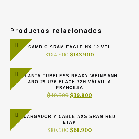
Productos relacionados
CAMBIO SRAM EAGLE NX 12 VEL
El
El
$
184.900
$
143.900
precio
precio
original
actual
era:
es:
LLANTA TUBELESS READY WEINMANN
$184.900.
$143.900.
ARO 29 U36 BLACK 32H VÁLVULA
FRANCESA
El
El
$
49.900
$
39.900
precio
precio
original
actual
era:
es:
CARGADOR Y CABLE AXS SRAM RED
$49.900.
$39.900.
ETAP
El
El
$
80.900
$
68.900
precio
precio