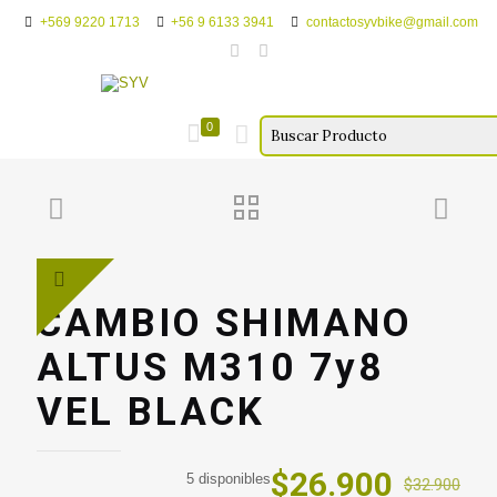
+569 9220 1713
+56 9 6133 3941
contactosyvbike@gmail.com
0
CAMBIO SHIMANO
ALTUS M310 7y8
VEL BLACK
El
El
$
26.900
5 disponibles
$
32.900