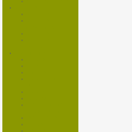
ZAPATILLAS DE RUTA
BICICLETAS
BICICLETAS GRAVEL
BICICLETAS
MOUNTAINBIKE
BICICLETAS RUTA
BICICLETAS TRAIL /
ENDURO
COMPONENTES
CADENAS
CALAS
CÁMARAS
CAMBIO DELANTERO
RUTA
CAMBIOS
CORONAS
DROPPER / TRANSFER /
TUBOS DE SILLIN
ESPACIADORES
FRENOS
FUSIBLES