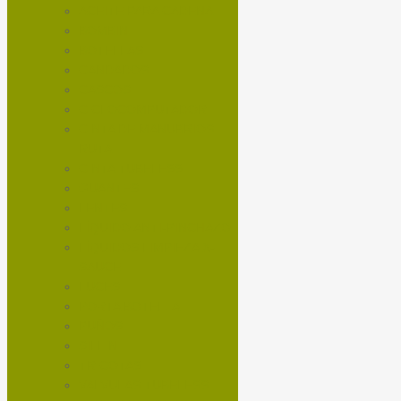
ACEITE PARA CADENA
BOMBIN
BOTELLAS
CANDADOS
CASCOS
CICLOCOMPUTADOR
CINTA DE MANUBRIOS
RUTA
CINTA TUBELESS
GUANTES
LENTES
LÍQUIDO ANTI-PINCHAZO
LÍQUIDOS LIMPIEZA X-
SAUCE
LUCES
PORTA BOTELLA
PUÑOS
SILLÍN
TRICOTAS
VALVULAS TUBELESS