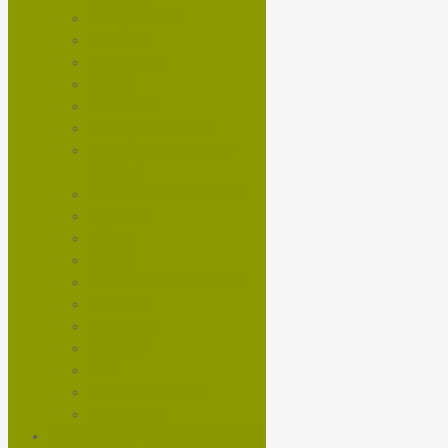
HORQUILLAS
LLANTAS
MANUBRIO
MAZAS
MOTORES
NEUMÁTICOS MTB
NEUMÁTICOS RUTA Y
GRAVEL
PASTILLAS DE FRENOS
PEDALES
PIÑON
RAYOS
ROTORES DE FRENOS
RUEDAS
SHIFTERS
SHOCKS
TEE
TRANSMISIONES
VOLANTES
NUTRICIÓN Y ENTRENAMIENTO