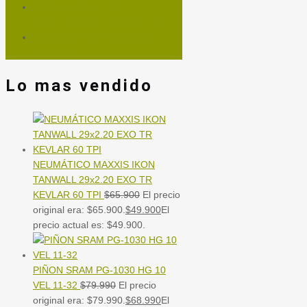
SERVICIOS TALLER
MANTENCIÓN DE BICICLETA
TROTADORAS Y BICIS DE
SPINNING
Lo mas vendido
NEUMÁTICO MAXXIS IKON
TANWALL 29x2.20 EXO TR
KEVLAR 60 TPI
$
65.900
El precio
original era: $65.900.
$
49.900
El
precio actual es: $49.900.
PIÑON SRAM PG-1030 HG 10
VEL 11-32
$
79.990
El precio
original era: $79.990.
$
68.990
El