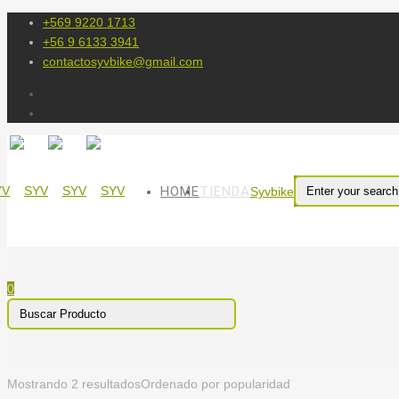
+569 9220 1713
+56 9 6133 3941
contactosyvbike@gmail.com
HOME
TIENDA
Syvbike
0
Mostrando 2 resultados
Ordenado por popularidad