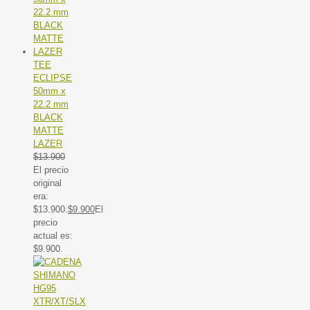
TEE
ECLIPSE
50mm x
22.2 mm
BLACK
MATTE
LAZER
$
13.900
El precio
original
era:
$13.900.
$
9.900
El
precio
actual es:
$9.900.