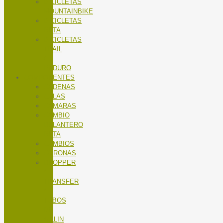
BICICLETAS
MOUNTAINBIKE
BICICLETAS
RUTA
BICICLETAS
TRAIL
/
ENDURO
COMPONENTES
CADENAS
CALAS
CÁMARAS
CAMBIO
DELANTERO
RUTA
CAMBIOS
CORONAS
DROPPER
/
TRANSFER
/
TUBOS
DE
SILLIN