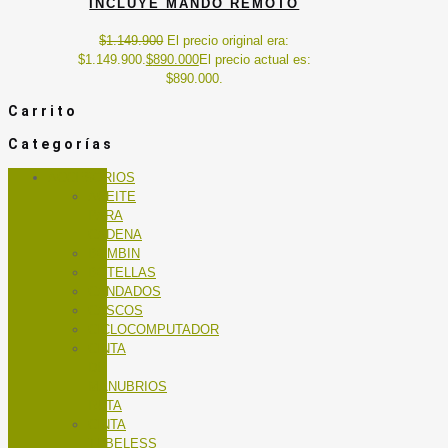
INCLUYE MANDO REMOTO
$
1.149.900
El precio original era:
$1.149.900.
$
890.000
El precio actual es:
$890.000.
Carrito
Categorías
ACCESORIOS
ACEITE
PARA
CADENA
BOMBIN
BOTELLAS
CANDADOS
CASCOS
CICLOCOMPUTADOR
CINTA
DE
MANUBRIOS
RUTA
CINTA
TUBELESS