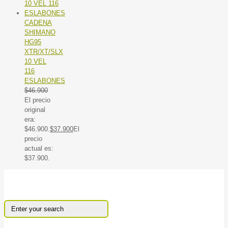
CADENA
SHIMANO
HG95
XTR/XT/SLX
10 VEL
116
ESLABONES
$
46.900
El precio
original
era:
$46.900.
$
37.900
El
precio
actual es:
$37.900.