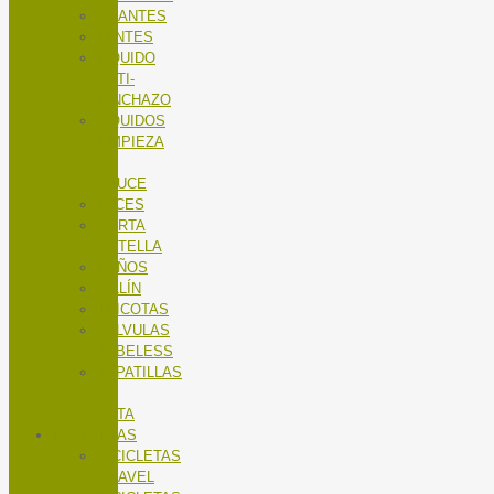
GUANTES
LENTES
LÍQUIDO
ANTI-
PINCHAZO
LÍQUIDOS
LIMPIEZA
X-
SAUCE
LUCES
PORTA
BOTELLA
PUÑOS
SILLÍN
TRICOTAS
VALVULAS
TUBELESS
ZAPATILLAS
DE
RUTA
BICICLETAS
BICICLETAS
GRAVEL