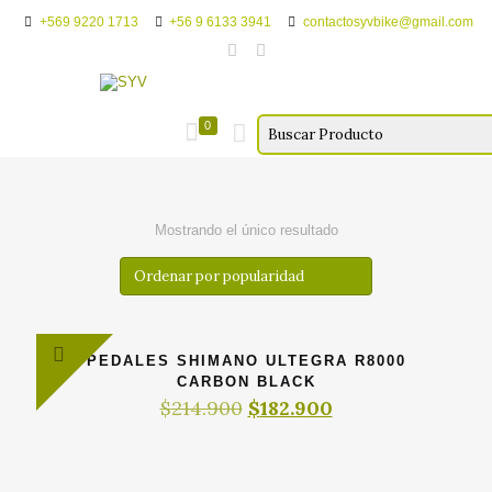
+569 9220 1713
+56 9 6133 3941
contactosyvbike@gmail.com
0
Mostrando el único resultado
PEDALES SHIMANO ULTEGRA R8000
CARBON BLACK
El
El
$
214.900
$
182.900
precio
precio
original
actual
era:
es:
$214.900.
$182.900.