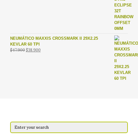
original
actual
era:
es:
$49.990.
$29.990.
NEUMÁTICO MAXXIS CROSSMARK II 29X2.25
KEVLAR 60 TPI
El
El
$
47.900
$
38.900
precio
precio
original
actual
era:
es:
$47.900.
$38.900.