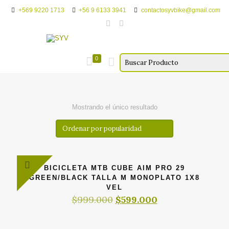
+569 9220 1713
+56 9 6133 3941
contactosyvbike@gmail.com
0
Mostrando el único resultado
BICICLETA MTB CUBE AIM PRO 29
GREEN/BLACK TALLA M MONOPLATO 1X8
VEL
El
El
$
999.000
$
599.000
precio
precio
original
actual
era:
es: