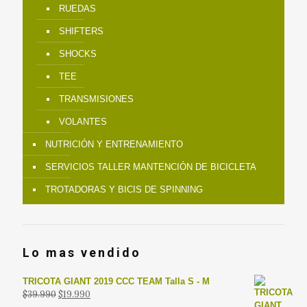
RUEDAS
SHIFTERS
SHOCKS
TEE
TRANSMISIONES
VOLANTES
NUTRICIÓN Y ENTRENAMIENTO
SERVICIOS TALLER MANTENCIÓN DE BICICLETA
TROTADORAS Y BICIS DE SPINNING
Lo mas vendido
TRICOTA GIANT 2019 CCC TEAM Talla S - M
El
El
$
39.990
$
19.990
precio
precio