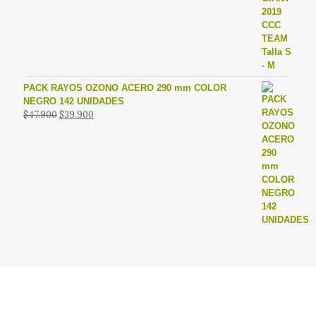
original
actual
era:
es:
$39.990.
$19.990.
PACK RAYOS OZONO ACERO 290 mm COLOR
NEGRO 142 UNIDADES
El
El
$
47.900
$
39.900
precio
precio
original
actual
era:
es:
$47.900.
$39.900.