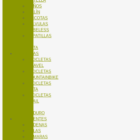
BOTELLA
PUÑOS
SILLÍN
TRICOTAS
VALVULAS
TUBELESS
ZAPATILLAS
DE
RUTA
BICICLETAS
BICICLETAS
GRAVEL
BICICLETAS
MOUNTAINBIKE
BICICLETAS
RUTA
BICICLETAS
TRAIL
/
ENDURO
COMPONENTES
CADENAS
CALAS
CÁMARAS