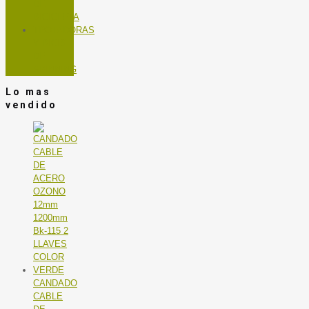
DE
BICICLETA
TROTADORAS
Y BICIS
DE
SPINNING
Lo mas
vendido
CANDADO
CABLE