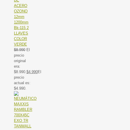
DE
ACERO
OZONO
12mm
1200mm
Bk-115 2
LLAVES
COLOR
VERDE
$
8.990
El
precio
original
era:
$8.990.
$
4.990
El
precio
actual es:
$4.990.