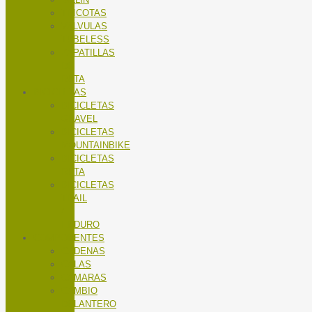
TRICOTAS
VALVULAS
TUBELESS
ZAPATILLAS
DE
RUTA
BICICLETAS
BICICLETAS
GRAVEL
BICICLETAS
MOUNTAINBIKE
BICICLETAS
RUTA
BICICLETAS
TRAIL
/
ENDURO
COMPONENTES
CADENAS
CALAS
CÁMARAS
CAMBIO
DELANTERO