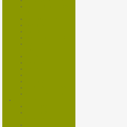
CICLOCOMPUTADOR
CINTA DE MANUBRIOS
RUTA
CINTA TUBELESS
GUANTES
LENTES
LÍQUIDO ANTI-PINCHAZO
LÍQUIDOS LIMPIEZA X-
SAUCE
LUCES
PORTA BOTELLA
PUÑOS
SILLÍN
TRICOTAS
VALVULAS TUBELESS
ZAPATILLAS DE RUTA
BICICLETAS
BICICLETAS GRAVEL
BICICLETAS
MOUNTAINBIKE
BICICLETAS RUTA