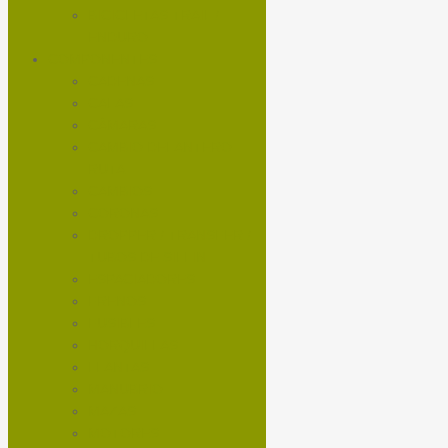
BICICLETAS TRAIL /
ENDURO
COMPONENTES
CADENAS
CALAS
CÁMARAS
CAMBIO DELANTERO
RUTA
CAMBIOS
CORONAS
DROPPER / TRANSFER /
TUBOS DE SILLIN
ESPACIADORES
FRENOS
FUSIBLES
HORQUILLAS
LLANTAS
MANUBRIO
MAZAS
MOTORES