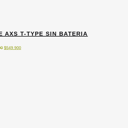
 AXS T-TYPE SIN BATERIA
El
El
00
$
549.900
precio
precio
original
actual
era:
es:
$664.900.
$549.900.