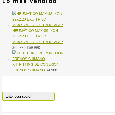
Lo mas vendido
NEUMÁTICO MAXXIS IKON
29X2.20 EXO TR 3C
MAXXSPEED 120 TPI KEVLAR
El
El
$
68.990
$
59.990
precio
precio
original
actual
era:
es:
KIT FITTING DE CONEXION
$68.990.
$59.990.
FRENOS SHIMANO
$
4.900