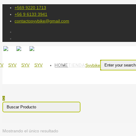
+569 9220 1713
+56 9 6133 3941
contactosyvbike@gmail.com
HOME
TIENDA
Syvbike
0
Mostrando el único resultado