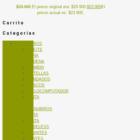
$
29.900
El precio original era: $29.900.
$
23.900
El
precio actual es: $23.900.
Carrito
Categorías
ACCESORIOS
ACEITE
PARA
CADENA
BOMBIN
BOTELLAS
CANDADOS
CASCOS
CICLOCOMPUTADOR
CINTA
DE
MANUBRIOS
RUTA
CINTA
TUBELESS
GUANTES
LENTES