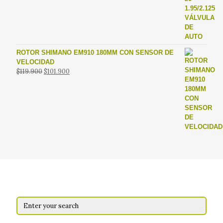
ROTOR SHIMANO EM910 180MM CON SENSOR DE
VELOCIDAD
El
El
$
119.900
$
101.900
precio
precio
original
actual
era:
es:
$119.900.
$101.900.