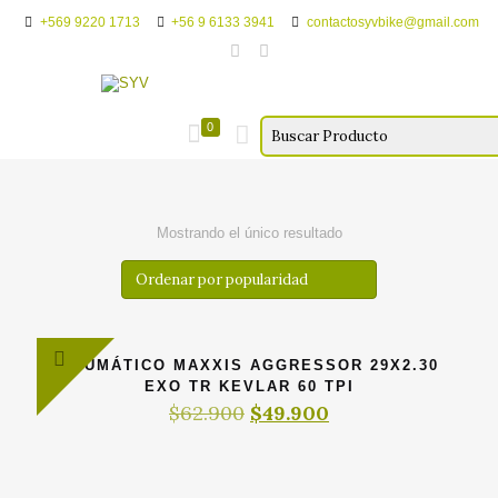
+569 9220 1713
+56 9 6133 3941
contactosyvbike@gmail.com
0
Mostrando el único resultado
NEUMÁTICO MAXXIS AGGRESSOR 29X2.30
EXO TR KEVLAR 60 TPI
El
El
$
62.900
$
49.900
precio
precio
original
actual
era:
es:
$62.900.
$49.900.