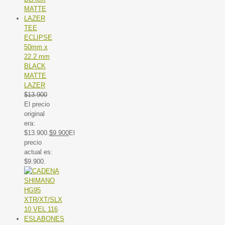
TEE
ECLIPSE
50mm x
22.2 mm
BLACK
MATTE
LAZER
$
13.900
El precio
original
era:
$13.900.
$
9.900
El
precio
actual es:
$9.900.