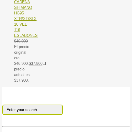
CADENA
SHIMANO
HG95
XTR/XT/SLX
10 VEL
116
ESLABONES
$
46.900
El precio
original
era:
$46.900.
$
37.900
El
precio
actual es:
$37.900.