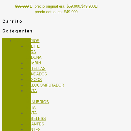
$
59.900
El precio original era: $59.900.
$
49.900
El
precio actual es: $49.900.
Carrito
Categorías
ACCESORIOS
ACEITE
PARA
CADENA
BOMBIN
BOTELLAS
CANDADOS
CASCOS
CICLOCOMPUTADOR
CINTA
DE
MANUBRIOS
RUTA
CINTA
TUBELESS
GUANTES
LENTES