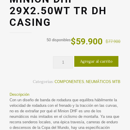
29X2.50WT TR DH
CASING
El
El
$
59.900
50 disponibles
$
77.900
precio
precio
original
actual
Agregar al carrito
era:
es:
$77.900.
$59.90
Categorías:
,
COMPONENTES
NEUMÁTICOS MTB
Descripción
Con un diseño de banda de rodadura que equilibra hábilmente la
velocidad de rodadura con el frenado y la tracción en las curvas,
no es de extrañar por qué el Minion DHF es uno de los
neumáticos más imitados en el ciclismo de montaña. Ya sea que
recorra senderos locales, una épica travesía, carreras de enduro
o descensos de la Copa del Mundo, hay una especificación