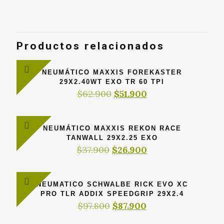
Productos relacionados
NEUMÁTICO MAXXIS FOREKASTER
29X2.40WT EXO TR 60 TPI
El
El
$
62.900
$
51.900
precio
precio
original
actual
era:
es:
NEUMÁTICO MAXXIS REKON RACE
$62.900.
$51.900.
TANWALL 29X2.25 EXO
El
El
$
37.900
$
26.900
precio
precio
original
actual
era:
es:
NEUMATICO SCHWALBE RICK EVO XC
$37.900.
$26.900.
PRO TLR ADDIX SPEEDGRIP 29X2.4
El
El
$
97.800
$
87.900
precio
precio