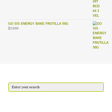
precio
precio
original
actual
era:
es:
$13.990.
$9.990.
GO SIS ENERGY BAKE FRUTILLA 50G
$
3.690