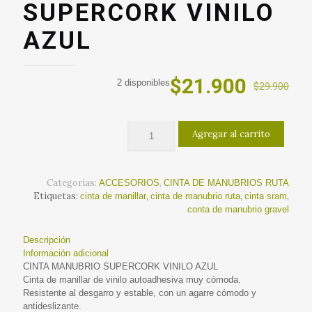
SUPERCORK VINILO
AZUL
El
El
$
21.900
2 disponibles
$
29.900
precio
precio
original
actual
Agregar al carrito
era:
es:
$29.900.
$21.90
Categorías:
,
ACCESORIOS
CINTA DE MANUBRIOS RUTA
Etiquetas:
,
,
,
cinta de manillar
cinta de manubrio ruta
cinta sram
conta de manubrio gravel
Descripción
Información adicional
CINTA MANUBRIO SUPERCORK VINILO AZUL
Cinta de manillar de vinilo autoadhesiva muy cómoda.
Resistente al desgarro y estable, con un agarre cómodo y
antideslizante.