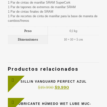
1 Par de cintas de manillar SRAM SuperCork
1 Par de tapones de extremos de manillar SRAM
1 Par de cintas finales de SRAM
1 Par de recortes de cinta de manillar para la base de maneta de
cambios/frenos
Peso
0,1 kg
Dimensiones
10 × 10 × 5 cm
Productos relacionados
SILLIN VANGUARD PERFECT AZUL
El
El
$
19.990
$
9.990
precio
precio
original
actual
era:
es:
LUBRICANTE HÚMEDO WET LUBE MUC-
$19.990.
$9.990.