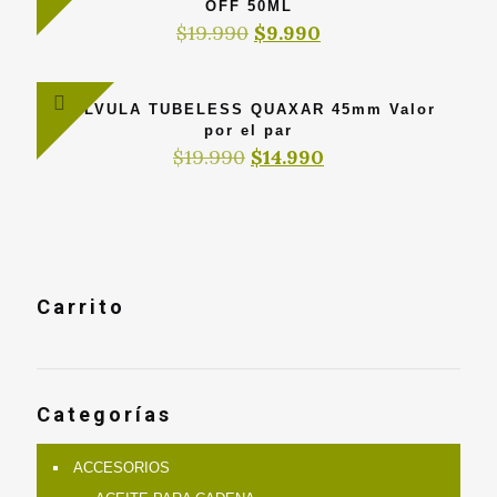
OFF 50ML
El
El
$
19.990
$
9.990
precio
precio
original
actual
era:
es:
VALVULA TUBELESS QUAXAR 45mm Valor
$19.990.
$9.990.
por el par
El
El
$
19.990
$
14.990
precio
precio
original
actual
era:
es:
$19.990.
$14.990.
Carrito
Categorías
ACCESORIOS