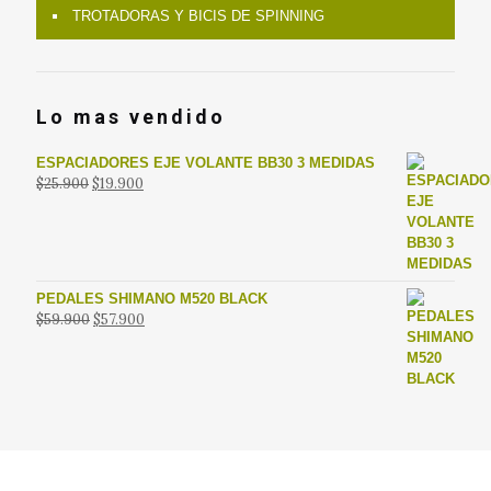
TROTADORAS Y BICIS DE SPINNING
Lo mas vendido
ESPACIADORES EJE VOLANTE BB30 3 MEDIDAS
El
El
$
25.900
$
19.900
precio
precio
original
actual
era:
es:
$25.900.
$19.900.
PEDALES SHIMANO M520 BLACK
El
El
$
59.900
$
57.900
precio
precio
original
actual
era:
es:
$59.900.
$57.900.