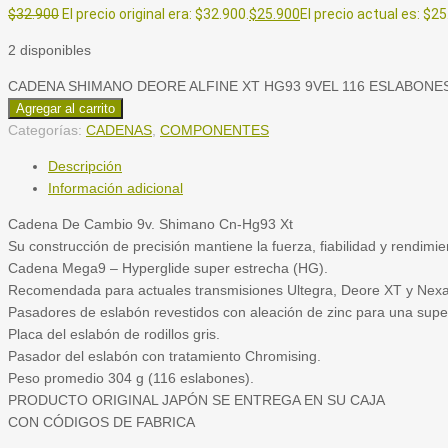
$
32.900
El precio original era: $32.900.
$
25.900
El precio actual es: $25
2 disponibles
CADENA SHIMANO DEORE ALFINE XT HG93 9VEL 116 ESLABONES 
Agregar al carrito
Categorías:
CADENAS
,
COMPONENTES
Descripción
Información adicional
Cadena De Cambio 9v. Shimano Cn-Hg93 Xt
Su construcción de precisión mantiene la fuerza, fiabilidad y rendim
Cadena Mega9 – Hyperglide super estrecha (HG).
Recomendada para actuales transmisiones Ultegra, Deore XT y Nex
Pasadores de eslabón revestidos con aleación de zinc para una superi
Placa del eslabón de rodillos gris.
Pasador del eslabón con tratamiento Chromising.
Peso promedio 304 g (116 eslabones).
PRODUCTO ORIGINAL JAPÓN SE ENTREGA EN SU CAJA
CON CÓDIGOS DE FABRICA