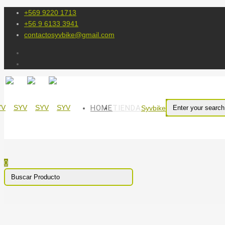
+569 9220 1713
+56 9 6133 3941
contactosyvbike@gmail.com
HOME
TIENDA
Syvbike
0