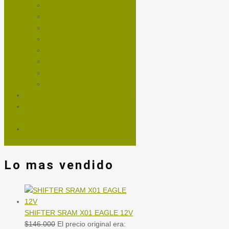
RAYOS
ROTORES DE FRENOS
RUEDAS
SHIFTERS
SHOCKS
TEE
TRANSMISIONES
VOLANTES
NUTRICIÓN Y ENTRENAMIENTO
SERVICIOS TALLER
MANTENCIÓN DE BICICLETA
TROTADORAS Y BICIS DE
SPINNING
Lo mas vendido
SHIFTER SRAM X01 EAGLE 12V
$
146.000
El precio original era: