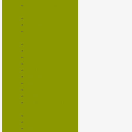
CAMBIO DELANTERO
RUTA
CAMBIOS
CORONAS
DROPPER / TRANSFER /
TUBOS DE SILLIN
ESPACIADORES
FRENOS
FUSIBLES
HORQUILLAS
LLANTAS
MANUBRIO
MAZAS
MOTORES
NEUMÁTICOS MTB
NEUMÁTICOS RUTA Y
GRAVEL
PASTILLAS DE FRENOS
PEDALES
PIÑON