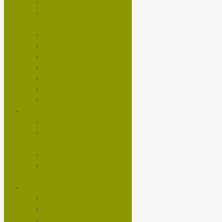
LÍQUIDO ANTI-PINCHAZO
LÍQUIDOS LIMPIEZA X-
SAUCE
LUCES
PORTA BOTELLA
PUÑOS
SILLÍN
TRICOTAS
VALVULAS TUBELESS
ZAPATILLAS DE RUTA
BICICLETAS
BICICLETAS GRAVEL
BICICLETAS
MOUNTAINBIKE
BICICLETAS RUTA
BICICLETAS TRAIL /
ENDURO
COMPONENTES
CADENAS
CALAS
CÁMARAS