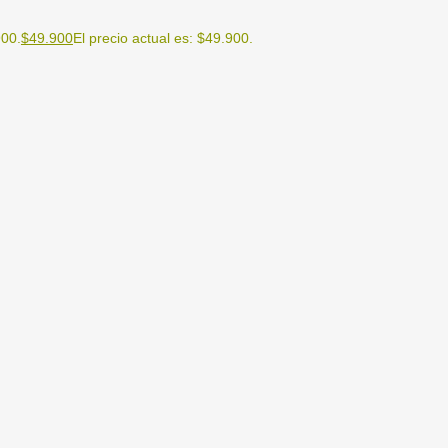
900.
$
49.900
El precio actual es: $49.900.