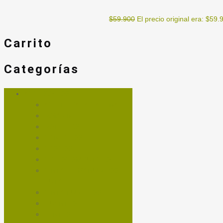
$
59.900
El precio original era: $59.
Carrito
Categorías
ACCESORIOS
ACEITE PARA CADENA
BOMBIN
BOTELLAS
CANDADOS
CASCOS
CICLOCOMPUTADOR
CINTA DE MANUBRIOS
RUTA
CINTA TUBELESS
GUANTES
LENTES