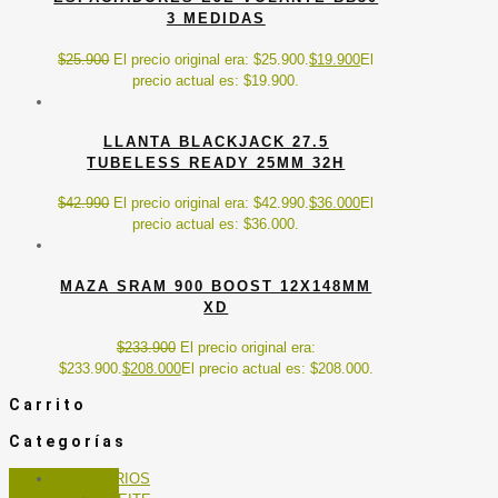
3 MEDIDAS
$
25.900
El precio original era: $25.900.
$
19.900
El
precio actual es: $19.900.
LLANTA BLACKJACK 27.5
TUBELESS READY 25MM 32H
$
42.990
El precio original era: $42.990.
$
36.000
El
precio actual es: $36.000.
MAZA SRAM 900 BOOST 12X148MM
XD
$
233.900
El precio original era:
$233.900.
$
208.000
El precio actual es: $208.000.
Carrito
Categorías
ACCESORIOS