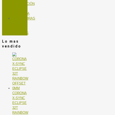
MANTENCIÓN
DE
BICICLETA
TROTADORAS
Y BICIS
DE
SPINNING
Lo mas
vendido
CORONA
X-SYNC
ECLIPSE
32T
RAINBOW