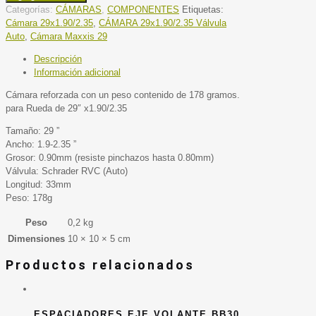
Categorías:
CÁMARAS
,
COMPONENTES
Etiquetas:
Cámara 29x1.90/2.35
,
CÁMARA 29x1.90/2.35 Válvula
Auto
,
Cámara Maxxis 29
Descripción
Información adicional
Cámara reforzada con un peso contenido de 178 gramos.
para Rueda de 29″ x1.90/2.35
Tamaño: 29 ”
Ancho: 1.9-2.35 ”
Grosor: 0.90mm (resiste pinchazos hasta 0.80mm)
Válvula: Schrader RVC (Auto)
Longitud: 33mm
Peso: 178g
Peso
0,2 kg
Dimensiones
10 × 10 × 5 cm
Productos relacionados
ESPACIADORES EJE VOLANTE BB30