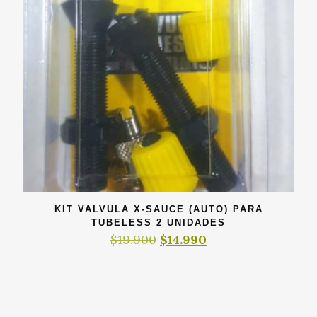
KIT VALVULA X-SAUCE (AUTO) PARA
TUBELESS 2 UNIDADES
El
El
$
19.900
$
14.990
precio
precio
original
actual
era:
es:
$19.900.
$14.990.