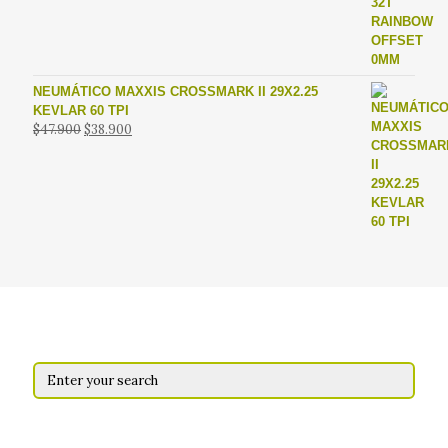
era:
es:
$49.990.
$29.990.
NEUMÁTICO MAXXIS CROSSMARK II 29X2.25
KEVLAR 60 TPI
El
El
$
47.900
$
38.900
precio
precio
original
actual
era:
es:
$47.900.
$38.900.