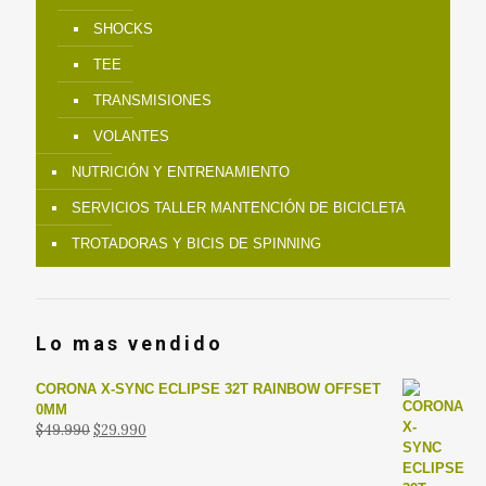
SHOCKS
TEE
TRANSMISIONES
VOLANTES
NUTRICIÓN Y ENTRENAMIENTO
SERVICIOS TALLER MANTENCIÓN DE BICICLETA
TROTADORAS Y BICIS DE SPINNING
Lo mas vendido
CORONA X-SYNC ECLIPSE 32T RAINBOW OFFSET
0MM
El
El
$
49.990
$
29.990
precio
precio
original
actual