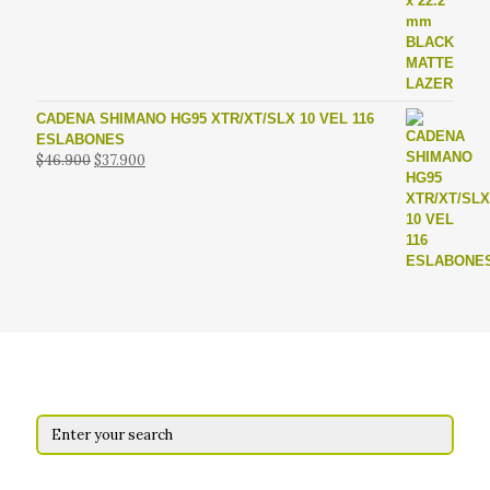
original
actual
era:
es:
$13.900.
$9.900.
CADENA SHIMANO HG95 XTR/XT/SLX 10 VEL 116
ESLABONES
El
El
$
46.900
$
37.900
precio
precio
original
actual
era:
es:
$46.900.
$37.900.