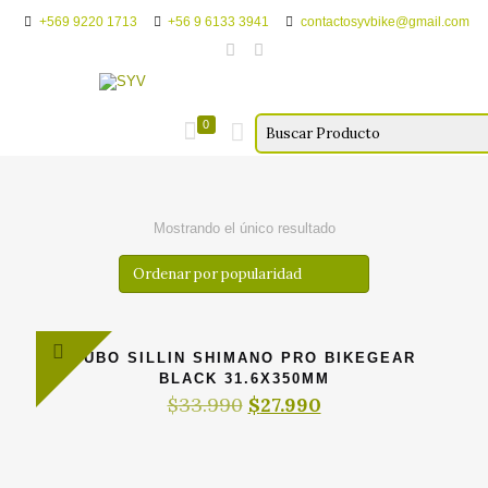
+569 9220 1713
+56 9 6133 3941
contactosyvbike@gmail.com
0
Mostrando el único resultado
TUBO SILLIN SHIMANO PRO BIKEGEAR
BLACK 31.6X350MM
El
El
$
33.990
$
27.990
precio
precio
original
actual
era:
es:
$33.990.
$27.990.