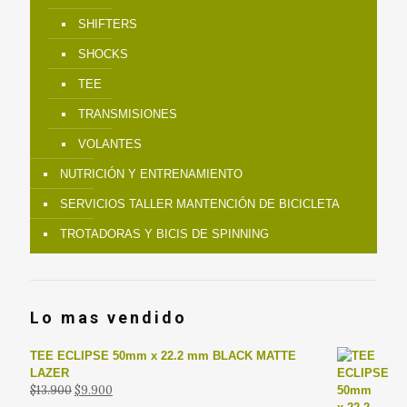
SHIFTERS
SHOCKS
TEE
TRANSMISIONES
VOLANTES
NUTRICIÓN Y ENTRENAMIENTO
SERVICIOS TALLER MANTENCIÓN DE BICICLETA
TROTADORAS Y BICIS DE SPINNING
Lo mas vendido
TEE ECLIPSE 50mm x 22.2 mm BLACK MATTE
LAZER
El
El
$
13.900
$
9.900
precio
precio