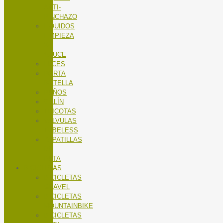
ANTI-
PINCHAZO
LÍQUIDOS
LIMPIEZA
X-
SAUCE
LUCES
PORTA
BOTELLA
PUÑOS
SILLÍN
TRICOTAS
VALVULAS
TUBELESS
ZAPATILLAS
DE
RUTA
BICICLETAS
BICICLETAS
GRAVEL
BICICLETAS
MOUNTAINBIKE
BICICLETAS