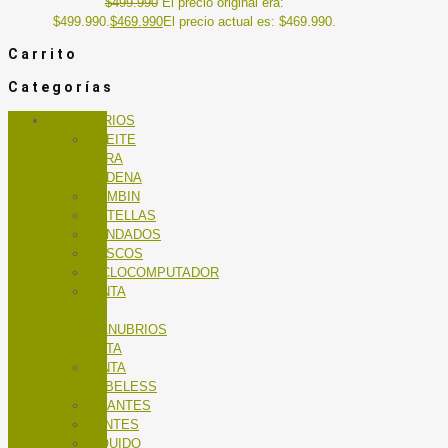
$
499.990
El precio original era:
$499.990.
$
469.990
El precio actual es: $469.990.
Carrito
Categorías
ACCESORIOS
ACEITE
PARA
CADENA
BOMBIN
BOTELLAS
CANDADOS
CASCOS
CICLOCOMPUTADOR
CINTA
DE
MANUBRIOS
RUTA
CINTA
TUBELESS
GUANTES
LENTES
LÍQUIDO