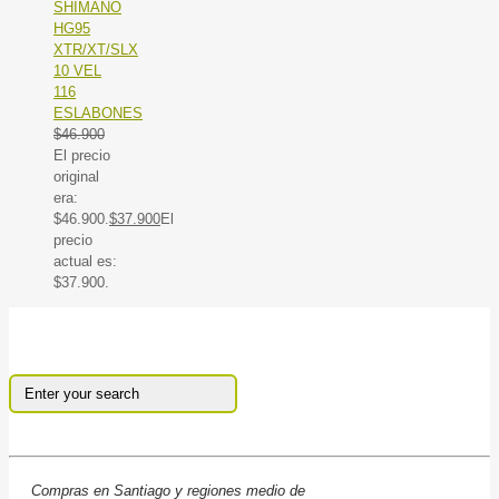
SHIMANO
HG95
XTR/XT/SLX
10 VEL
116
ESLABONES
$
46.900
El precio
original
era:
$46.900.
$
37.900
El
precio
actual es:
$37.900.
Compras en Santiago y regiones medio de