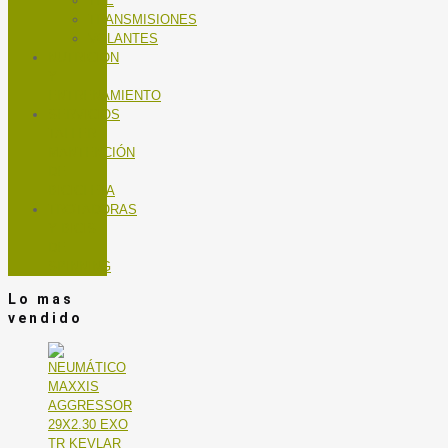
TEE
TRANSMISIONES
VOLANTES
NUTRICIÓN
Y
ENTRENAMIENTO
SERVICIOS
TALLER
MANTENCIÓN
DE
BICICLETA
TROTADORAS
Y BICIS
DE
SPINNING
Lo mas
vendido