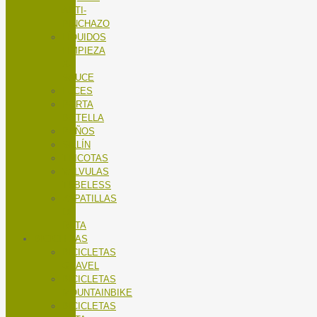
ANTI-
PINCHAZO
LÍQUIDOS
LIMPIEZA
X-
SAUCE
LUCES
PORTA
BOTELLA
PUÑOS
SILLÍN
TRICOTAS
VALVULAS
TUBELESS
ZAPATILLAS
DE
RUTA
BICICLETAS
BICICLETAS
GRAVEL
BICICLETAS
MOUNTAINBIKE
BICICLETAS