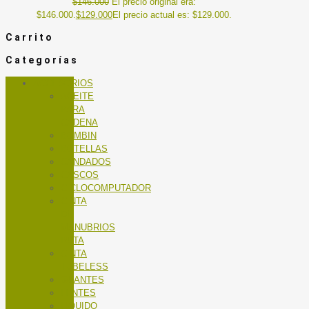
$
146.000
El precio original era:
$146.000.
$
129.000
El precio actual es: $129.000.
Carrito
Categorías
ACCESORIOS
ACEITE
PARA
CADENA
BOMBIN
BOTELLAS
CANDADOS
CASCOS
CICLOCOMPUTADOR
CINTA
DE
MANUBRIOS
RUTA
CINTA
TUBELESS
GUANTES
LENTES
LÍQUIDO