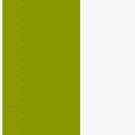
CICLOCOMPUTADOR
CINTA DE MANUBRIOS
RUTA
CINTA TUBELESS
GUANTES
LENTES
LÍQUIDO ANTI-PINCHAZO
LÍQUIDOS LIMPIEZA X-
SAUCE
LUCES
PORTA BOTELLA
PUÑOS
SILLÍN
TRICOTAS
VALVULAS TUBELESS
ZAPATILLAS DE RUTA
BICICLETAS
BICICLETAS GRAVEL
BICICLETAS
MOUNTAINBIKE
BICICLETAS RUTA