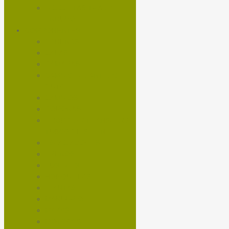
BICICLETAS TRAIL /
ENDURO
COMPONENTES
CADENAS
CALAS
CÁMARAS
CAMBIO DELANTERO
RUTA
CAMBIOS
CORONAS
DROPPER / TRANSFER /
TUBOS DE SILLIN
ESPACIADORES
FRENOS
FUSIBLES
HORQUILLAS
LLANTAS
MANUBRIO
MAZAS
MOTORES