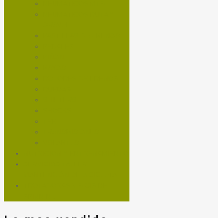
NEUMÁTICOS MTB
NEUMÁTICOS RUTA Y
GRAVEL
PASTILLAS DE FRENOS
PEDALES
PIÑON
RAYOS
ROTORES DE FRENOS
RUEDAS
SHIFTERS
SHOCKS
TEE
TRANSMISIONES
VOLANTES
NUTRICIÓN Y ENTRENAMIENTO
SERVICIOS TALLER
MANTENCIÓN DE BICICLETA
TROTADORAS Y BICIS DE
SPINNING