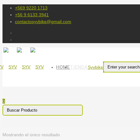
+569 9220 1713
+56 9 6133 3941
contactosyvbike@gmail.com
HOME
TIENDA
Syvbike
0
Mostrando el único resultado