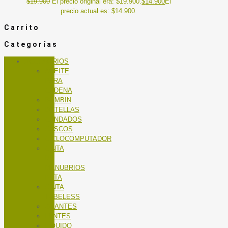
$
19.900
El precio original era: $19.900.
$
14.900
El
precio actual es: $14.900.
Carrito
Categorías
ACCESORIOS
ACEITE
PARA
CADENA
BOMBIN
BOTELLAS
CANDADOS
CASCOS
CICLOCOMPUTADOR
CINTA
DE
MANUBRIOS
RUTA
CINTA
TUBELESS
GUANTES
LENTES
LÍQUIDO