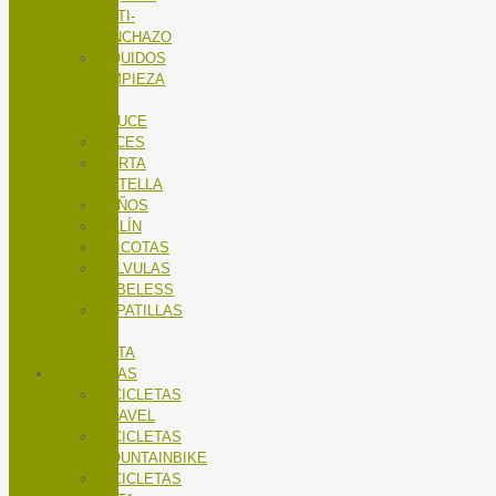
ANTI-
PINCHAZO
LÍQUIDOS
LIMPIEZA
X-
SAUCE
LUCES
PORTA
BOTELLA
PUÑOS
SILLÍN
TRICOTAS
VALVULAS
TUBELESS
ZAPATILLAS
DE
RUTA
BICICLETAS
BICICLETAS
GRAVEL
BICICLETAS
MOUNTAINBIKE
BICICLETAS