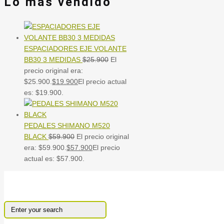
Lo mas vendido
ESPACIADORES EJE VOLANTE
BB30 3 MEDIDAS
$
25.900
El
precio original era:
$25.900.
$
19.900
El precio actual
es: $19.900.
PEDALES SHIMANO M520
BLACK
$
59.900
El precio original
era: $59.900.
$
57.900
El precio
actual es: $57.900.