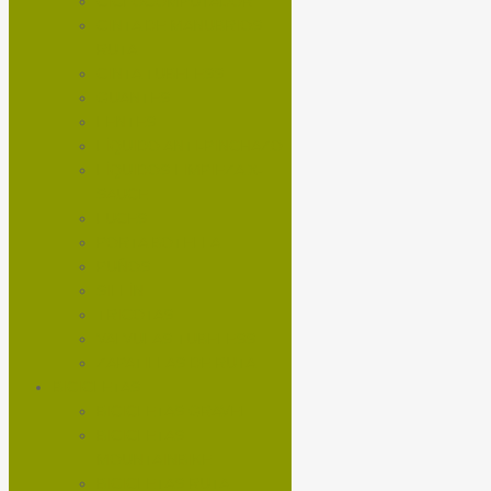
CICLOCOMPUTADOR
CINTA DE MANUBRIOS
RUTA
CINTA TUBELESS
GUANTES
LENTES
LÍQUIDO ANTI-PINCHAZO
LÍQUIDOS LIMPIEZA X-
SAUCE
LUCES
PORTA BOTELLA
PUÑOS
SILLÍN
TRICOTAS
VALVULAS TUBELESS
ZAPATILLAS DE RUTA
BICICLETAS
BICICLETAS GRAVEL
BICICLETAS
MOUNTAINBIKE
BICICLETAS RUTA