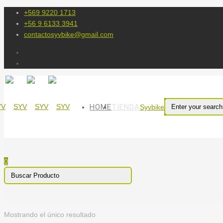
+569 9220 1713
+56 9 6133 3941
contactosyvbike@gmail.com
HOME
TIENDA
Syvbike
0
Mostrando el único resultado