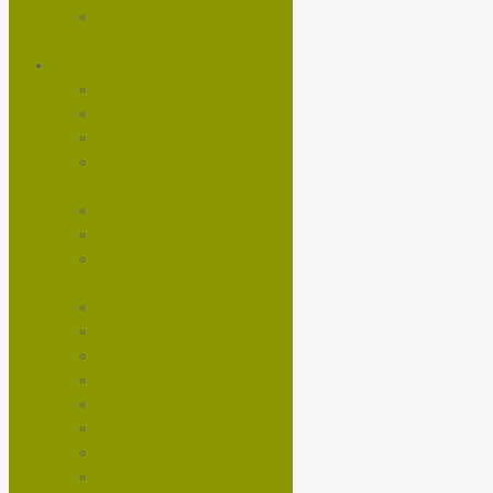
BICICLETAS TRAIL /
ENDURO
COMPONENTES
CADENAS
CALAS
CÁMARAS
CAMBIO DELANTERO
RUTA
CAMBIOS
CORONAS
DROPPER / TRANSFER /
TUBOS DE SILLIN
ESPACIADORES
FRENOS
FUSIBLES
HORQUILLAS
LLANTAS
MANUBRIO
MAZAS
MOTORES