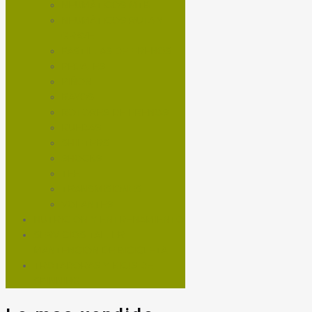
NEUMÁTICOS MTB
NEUMÁTICOS RUTA Y
GRAVEL
PASTILLAS DE FRENOS
PEDALES
PIÑON
RAYOS
ROTORES DE FRENOS
RUEDAS
SHIFTERS
SHOCKS
TEE
TRANSMISIONES
VOLANTES
NUTRICIÓN Y ENTRENAMIENTO
SERVICIOS TALLER
MANTENCIÓN DE BICICLETA
TROTADORAS Y BICIS DE
SPINNING