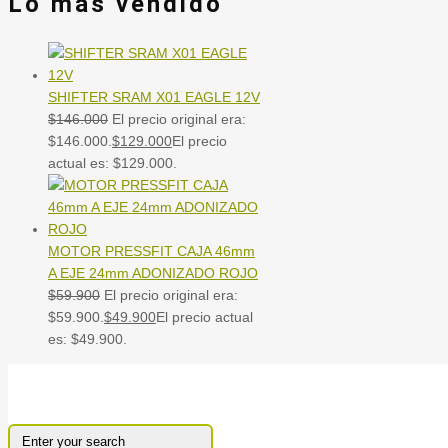
Lo mas vendido
SHIFTER SRAM X01 EAGLE 12V
$
146.000
El precio original era:
$146.000.
$
129.000
El precio
actual es: $129.000.
MOTOR PRESSFIT CAJA 46mm
A EJE 24mm ADONIZADO ROJO
$
59.900
El precio original era:
$59.900.
$
49.900
El precio actual
es: $49.900.