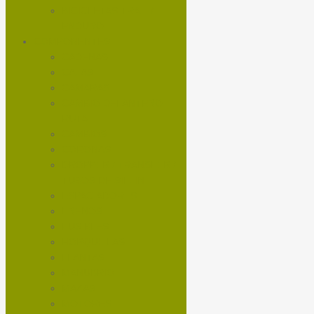
BICICLETAS TRAIL /
ENDURO
COMPONENTES
CADENAS
CALAS
CÁMARAS
CAMBIO DELANTERO
RUTA
CAMBIOS
CORONAS
DROPPER / TRANSFER /
TUBOS DE SILLIN
ESPACIADORES
FRENOS
FUSIBLES
HORQUILLAS
LLANTAS
MANUBRIO
MAZAS
MOTORES