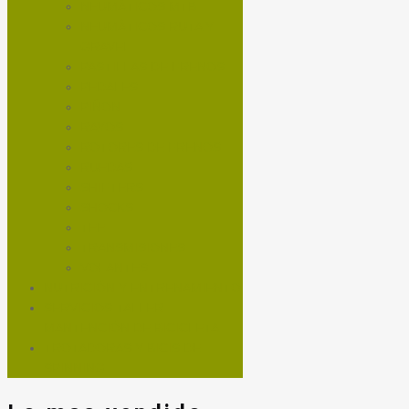
NEUMÁTICOS MTB
NEUMÁTICOS RUTA Y
GRAVEL
PASTILLAS DE FRENOS
PEDALES
PIÑON
RAYOS
ROTORES DE FRENOS
RUEDAS
SHIFTERS
SHOCKS
TEE
TRANSMISIONES
VOLANTES
NUTRICIÓN Y ENTRENAMIENTO
SERVICIOS TALLER
MANTENCIÓN DE BICICLETA
TROTADORAS Y BICIS DE
SPINNING