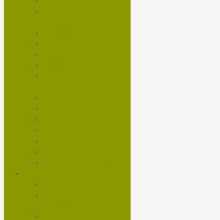
CICLOCOMPUTADOR
CINTA DE MANUBRIOS
RUTA
CINTA TUBELESS
GUANTES
LENTES
LÍQUIDO ANTI-PINCHAZO
LÍQUIDOS LIMPIEZA X-
SAUCE
LUCES
PORTA BOTELLA
PUÑOS
SILLÍN
TRICOTAS
VALVULAS TUBELESS
ZAPATILLAS DE RUTA
BICICLETAS
BICICLETAS GRAVEL
BICICLETAS
MOUNTAINBIKE
BICICLETAS RUTA