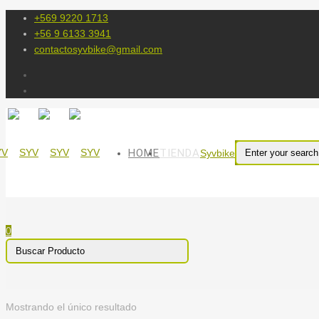
+569 9220 1713
+56 9 6133 3941
contactosyvbike@gmail.com
HOME
TIENDA
Syvbike
0
Mostrando el único resultado