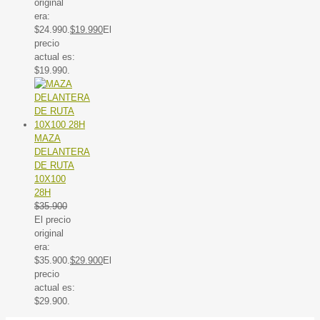
original
era:
$24.990.
$
19.990
El
precio
actual es:
$19.990.
MAZA
DELANTERA
DE RUTA
10X100
28H
$
35.900
El precio
original
era:
$35.900.
$
29.900
El
precio
actual es:
$29.900.