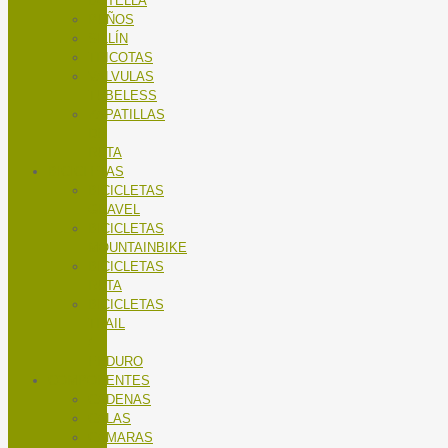
BOTELLA
PUÑOS
SILLÍN
TRICOTAS
VALVULAS
TUBELESS
ZAPATILLAS
DE
RUTA
BICICLETAS
BICICLETAS
GRAVEL
BICICLETAS
MOUNTAINBIKE
BICICLETAS
RUTA
BICICLETAS
TRAIL
/
ENDURO
COMPONENTES
CADENAS
CALAS
CÁMARAS