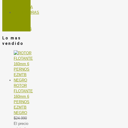
DE
BICICLETA
TROTADORAS
Y BICIS
DE
SPINNING
Lo mas
vendido
ROTOR
FLOTANTE
160mm 6
PERNOS
EZMTB
NEGRO
$
24.990
El precio