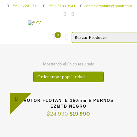
+569 9220 1713
+56 9 6133 3941
contactosyvbike@gmail.com
0
Mostrando el único resultado
ROTOR FLOTANTE 160mm 6 PERNOS
EZMTB NEGRO
El
El
$
24.990
$
19.990
precio
precio
original
actual
era:
es:
$24.990.
$19.990.