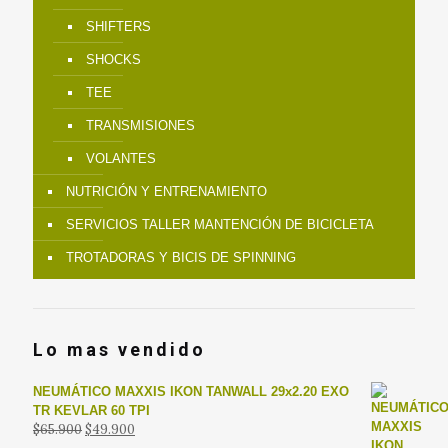
SHIFTERS
SHOCKS
TEE
TRANSMISIONES
VOLANTES
NUTRICIÓN Y ENTRENAMIENTO
SERVICIOS TALLER MANTENCIÓN DE BICICLETA
TROTADORAS Y BICIS DE SPINNING
Lo mas vendido
NEUMÁTICO MAXXIS IKON TANWALL 29x2.20 EXO
TR KEVLAR 60 TPI
El
El
$
65.900
$
49.900
precio
precio