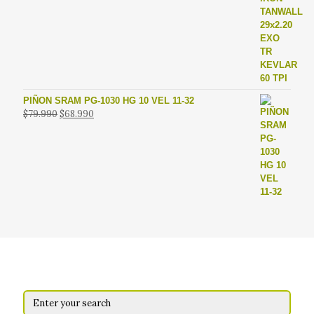
original
actual
era:
es:
$65.900.
$49.900.
PIÑON SRAM PG-1030 HG 10 VEL 11-32
El
El
$
79.990
$
68.990
precio
precio
original
actual
era:
es:
$79.990.
$68.990.